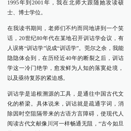
1995年到2001年，我在北师大跟随她攻读硕
士、博士学位。
在我读书期间，老师们不约而同地讲到一个笑
话，20世纪80年代在某地召开训诂学会议，有
人误将“训诂学”说成“训话学”。莞尔之余，我能
隐隐体会到，在历经近40年的断裂之后，训诂
学这一冷门绝学，愈发鲜为人知的落寞处境，
以及亟待复苏的紧迫感。
训诂学是追根溯源的工具，是通往中国古代文
化的桥梁。具体说来，训诂就是疏通字词，消
除因时空阻隔带来的古语方言障碍，使现代人
阅读古代文献像川河一样畅通无阻，“古今如旦