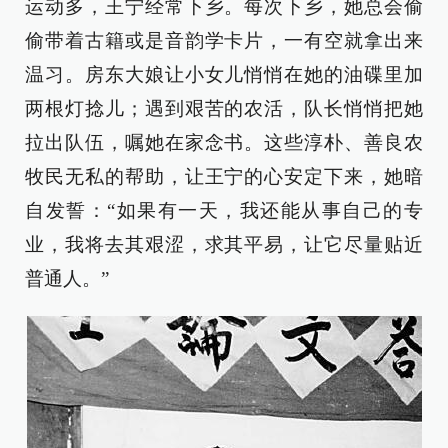
运动多，王宁经常下乡。每次下乡，她总会偷
偷带着古籍或是音韵学卡片，一有空就拿出来
温习。房东大娘让小女儿悄悄在她的油碟里加
两根灯捻儿；遇到艰苦的农活，队长悄悄把她
拉出队伍，嘱她在家念书。这些淳朴、善良农
牧民无私的帮助，让王宁的心安定下来，她暗
自发誓：“如果有一天，我还能从事自己的专
业，我将去其艰涩，求其平易，让它尽量贴近
普通人。”