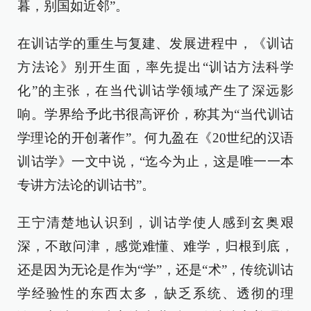
暮，别国如近邻”。
在训诂学的重生与复建、发展进程中，《训诂
方法论》别开生面，率先提出“训诂方法科学
化”的主张，在当代训诂学领域产生了深远影
响。学界给予此书很高评价，称其为“当代训诂
学理论的开创著作”。何九盈在《20世纪的汉语
训诂学》一文中说，“迄今为止，这是唯一一本
专讲方法论的训诂书”。
王宁清楚地认识到，训诂学使人感到玄奥艰
深，不敢问津，感觉难懂、难学，归根到底，
还是因为无论是作为“学”，还是“术”，传统训诂
学经验性的东西太多，缺乏系统、透彻的理