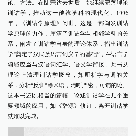
论、方法。在陆宗达去世后，她继续完善理论
训诂学，推动这一传统学科的现代化。1996
年，《训诂学原理》问世。这是一部阐发训诂
学原理的力作，厘清了训诂学与相邻学科的关
系，阐发了训诂学自身的理论体系，指出训诂
学“奠定了汉民族语言词义学的基础”，在语言学
领域应当与汉语词汇学、语义学衔接。此书从
理论上清理训诂学概念，如厘析字与词的关
系，分析“反训”等术语，清晰严密，可谓的论。
这本书还以相当的篇幅，论述训诂学在几个重
要领域的应用，如《辞源》修订，离开训诂学
就难以完成。