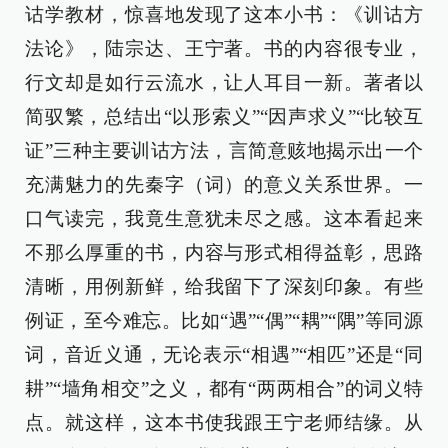
诂学教材，惊喜地发现了这本小书：《训诂方
法论》，陆宗达、王宁著。书的内容很专业，
行文却是如行云流水，让人耳目一新。著者以
简驭繁，总结出“以形索义”“因声求义”“比较互
证”三种主要训诂方法，言简意赅地揭示出一个
充满魅力的先秦字（词）的意义关系世界。一
口气读完，我竟生意犹未尽之感。这本看起来
不那么厚重的书，内容与形式相得益彰，思路
清晰，用例新鲜，给我留下了深刻印象。有些
例证，至今难忘。比如“遇”“偶”“耦”“隅”等同源
词，音近义通，无论表示“相遇”“相匹”还是“同
耕”“墙角相交”之义，都有“两两相合”的词义特
点。就这样，这本书使我跟王宁老师结缘。从