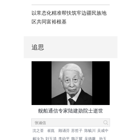
以常态化精准帮扶筑牢边疆民族地
区共同富裕根基
追思
舰船通信专家陆建勋院士逝世
沈之荃
崔崑
顾诵芬
苏哲子
陈毓川
吴咸中
戴汝为
刘玉清
李幼平
魏正耀
吴德馨
孙玉