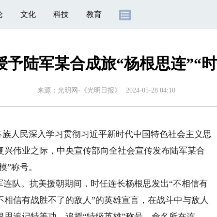
论
文化
科技
教育
授予陆军某合成旅“杨根思连”“时
来源：
光明网-《光明日报》
2024-05-28 04:10
各族人民深入学习贯彻习近平新时代中国特色社会主义思
复兴伟业之际，中央宣传部向全社会宣传发布陆军某合
模”称号。
连队。抗美援朝期间，时任连长杨根思发出“不相信有
不相信有战胜不了的敌人”的英雄宣言，在战斗中与敌人
思追记特等功，追授“特级英雄”称号，命名所在连