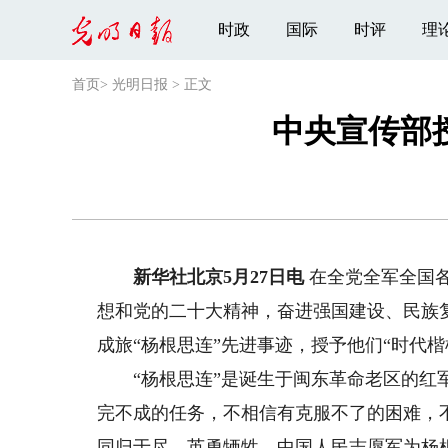
时政
国际
时评
理
首页
>
光明日报
>
正文
中央宣传部
新华社北京5月27日电
在全党全军全国
想和党的二十大精神，奋进强国建设、民族
成旅“杨根思连”先进事迹，授予他们“时代楷
“杨根思连”是诞生于闽东革命老区的红军
完不成的任务，不相信有克服不了的困难，
同归于尽，英勇牺牲。中国人民志愿军为杨根