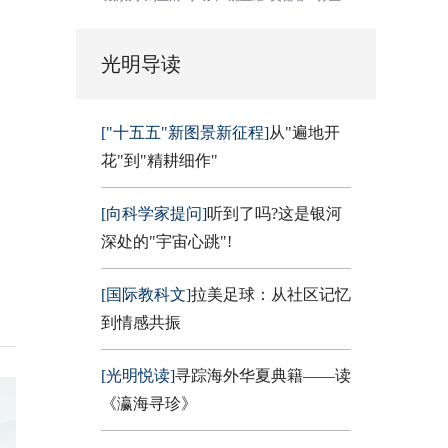
光明导读
["十五五"新图景新征程]
从"遍地开
花"到"精耕细作"
[向科学家提问]
听到了吗?这是银河
深处的"宇宙心跳"!
[国际教科文]
拉美足球：从社区记忆
到情感共振
[光明悦读]
寻踪海外华夏典籍——读
《瀛海寻珍》