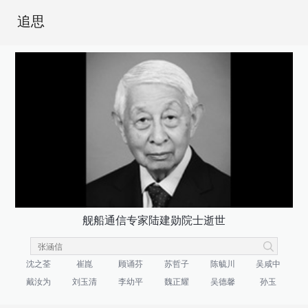
追思
舰船通信专家陆建勋院士逝世
沈之荃
崔崑
顾诵芬
苏哲子
陈毓川
吴咸中
戴汝为
刘玉清
李幼平
魏正耀
吴德馨
孙玉