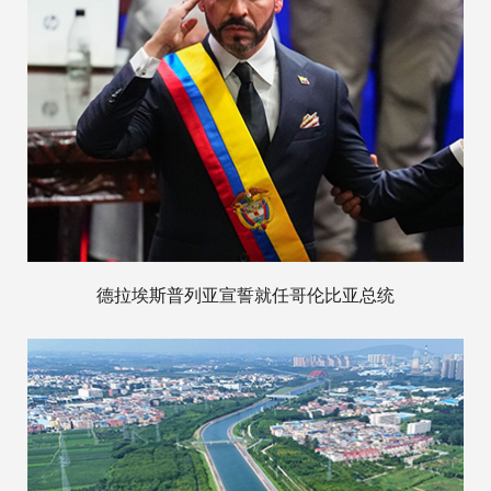
德拉埃斯普列亚宣誓就任哥伦比亚总统