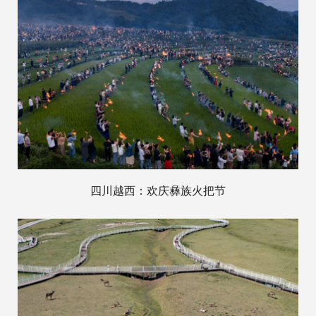
四川越西：欢庆彝族火把节