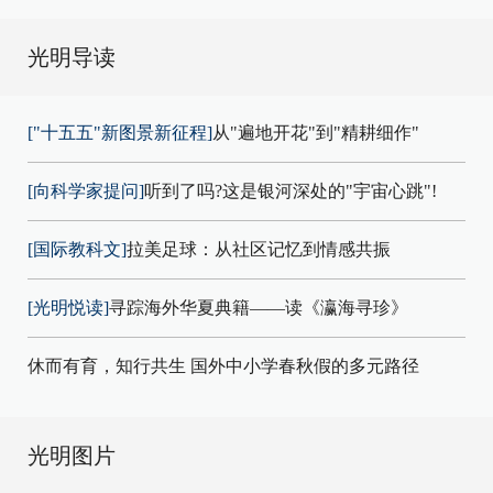
光明导读
["十五五"新图景新征程]
从"遍地开花"到"精耕细作"
[向科学家提问]
听到了吗?这是银河深处的"宇宙心跳"!
[国际教科文]
拉美足球：从社区记忆到情感共振
[光明悦读]
寻踪海外华夏典籍——读《瀛海寻珍》
休而有育，知行共生 国外中小学春秋假的多元路径
光明图片