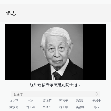
追思
舰船通信专家陆建勋院士逝世
沈之荃
崔崑
顾诵芬
苏哲子
陈毓川
吴咸中
戴汝为
刘玉清
李幼平
魏正耀
吴德馨
孙玉