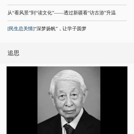
从“看风景”到“读文化”——透过新疆看“访古游”升温
[民生总关情]
“深梦扬帆”，让学子圆梦
追思