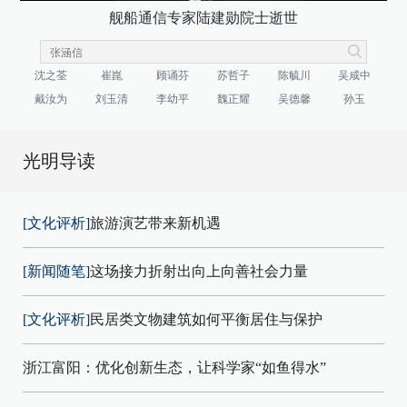
舰船通信专家陆建勋院士逝世
沈之荃
崔崑
顾诵芬
苏哲子
陈毓川
吴咸中
戴汝为
刘玉清
李幼平
魏正耀
吴德馨
孙玉
光明导读
[文化评析]
旅游演艺带来新机遇
[新闻随笔]
这场接力折射出向上向善社会力量
[文化评析]
民居类文物建筑如何平衡居住与保护
浙江富阳：优化创新生态，让科学家“如鱼得水”