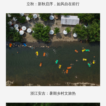
立秋：新秋启序，如风自在前行
浙江安吉：暑期乡村文旅热