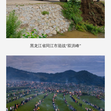
黑龙江省同江市迎战“双洪峰”