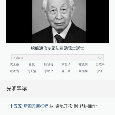
舰船通信专家陆建勋院士逝世
沈之荃
崔崑
顾诵芬
苏哲子
陈毓川
吴咸中
戴汝为
刘玉清
李幼平
魏正耀
吴德馨
孙玉
光明导读
["十五五"新图景新征程]
从"遍地开花"到"精耕细作"