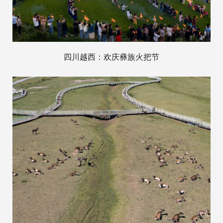
四川越西：欢庆彝族火把节