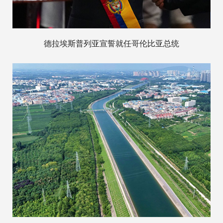
德拉埃斯普列亚宣誓就任哥伦比亚总统