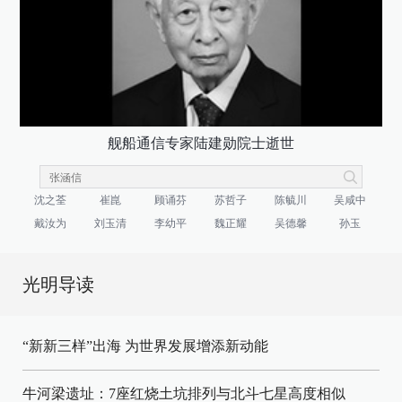
舰船通信专家陆建勋院士逝世
沈之荃
崔崑
顾诵芬
苏哲子
陈毓川
吴咸中
戴汝为
刘玉清
李幼平
魏正耀
吴德馨
孙玉
光明导读
“新新三样”出海 为世界发展增添新动能
牛河梁遗址：7座红烧土坑排列与北斗七星高度相似