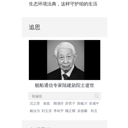
生态环境法典，这样守护咱的生活
追思
舰船通信专家陆建勋院士逝世
沈之荃
崔崑
顾诵芬
苏哲子
陈毓川
吴咸中
戴汝为
刘玉清
李幼平
魏正耀
吴德馨
孙玉