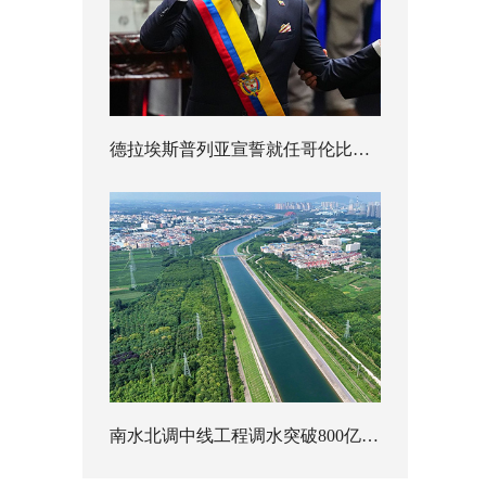
德拉埃斯普列亚宣誓就任哥伦比亚总统
南水北调中线工程调水突破800亿立方米