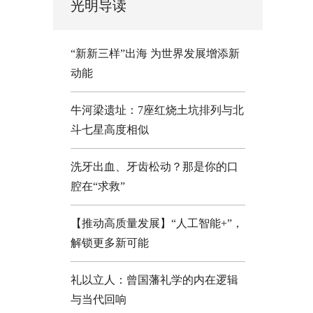
光明导读
“新新三样”出海 为世界发展增添新
动能
牛河梁遗址：7座红烧土坑排列与北
斗七星高度相似
洗牙出血、牙齿松动？那是你的口
腔在“求救”
【推动高质量发展】“人工智能+”，
解锁更多新可能
礼以立人：曾国藩礼学的内在逻辑
与当代回响