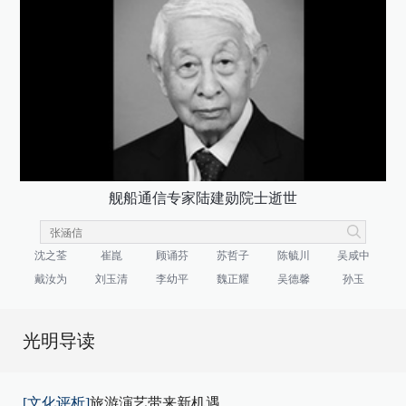
舰船通信专家陆建勋院士逝世
沈之荃
崔崑
顾诵芬
苏哲子
陈毓川
吴咸中
戴汝为
刘玉清
李幼平
魏正耀
吴德馨
孙玉
光明导读
[文化评析]
旅游演艺带来新机遇