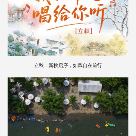
立秋：新秋启序，如风自在前行