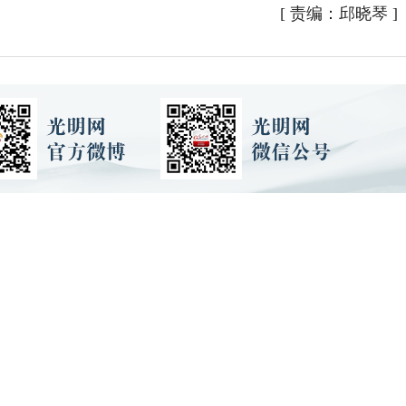
[
责编：邱晓琴
]