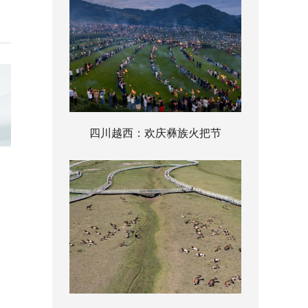
四川越西：欢庆彝族火把节