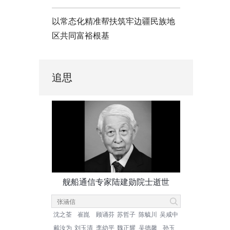
以常态化精准帮扶筑牢边疆民族地
区共同富裕根基
追思
舰船通信专家陆建勋院士逝世
沈之荃
崔崑
顾诵芬
苏哲子
陈毓川
吴咸中
戴汝为
刘玉清
李幼平
魏正耀
吴德馨
孙玉