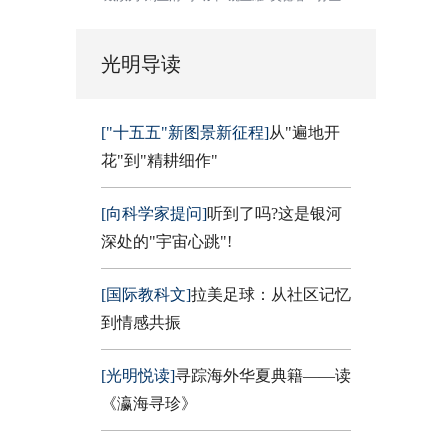
光明导读
["十五五"新图景新征程]
从"遍地开
花"到"精耕细作"
[向科学家提问]
听到了吗?这是银河
深处的"宇宙心跳"!
[国际教科文]
拉美足球：从社区记忆
到情感共振
[光明悦读]
寻踪海外华夏典籍——读
《瀛海寻珍》