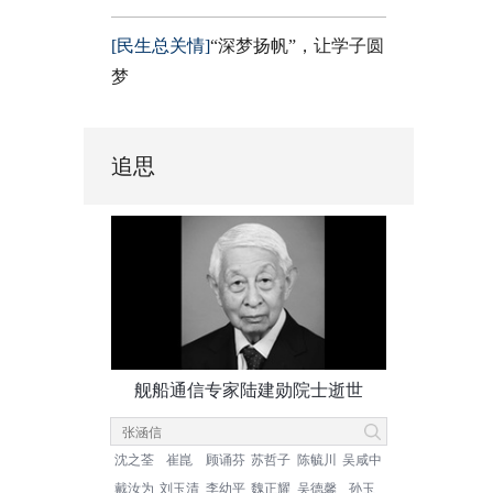
[民生总关情]
“深梦扬帆”，让学子圆
梦
追思
舰船通信专家陆建勋院士逝世
沈之荃
崔崑
顾诵芬
苏哲子
陈毓川
吴咸中
戴汝为
刘玉清
李幼平
魏正耀
吴德馨
孙玉