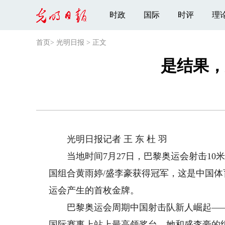
时政
国际
时评
理
首页
>
光明日报
>
正文
是结果，
光明日报记者 王 东 杜 羽
当地时间7月27日，巴黎奥运会射击10
国组合黄雨婷/盛李豪获得冠军，这是中国
运会产生的首枚金牌。
巴黎奥运会周期中国射击队新人崛起——2
国际赛事上站上最高领奖台，她和盛李豪的