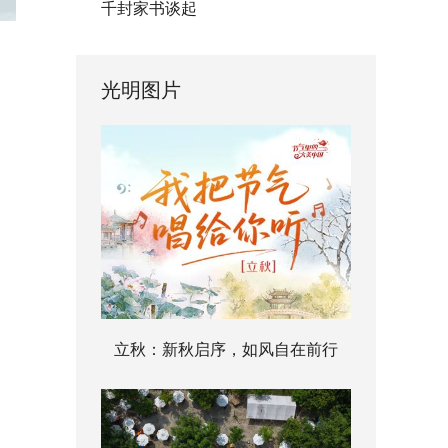
千封家书谈起
光明图片
立秋：新秋启序，如风自在前行