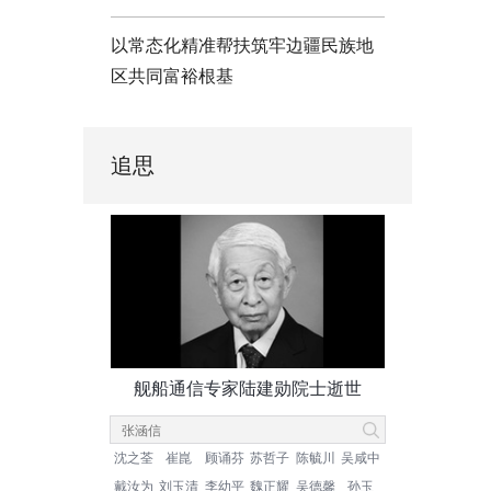
以常态化精准帮扶筑牢边疆民族地
区共同富裕根基
追思
舰船通信专家陆建勋院士逝世
沈之荃
崔崑
顾诵芬
苏哲子
陈毓川
吴咸中
戴汝为
刘玉清
李幼平
魏正耀
吴德馨
孙玉