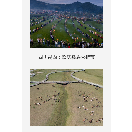
四川越西：欢庆彝族火把节