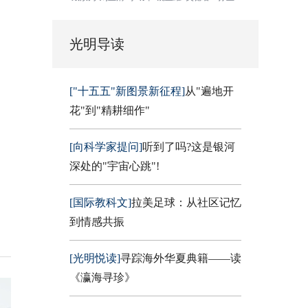
光明导读
["十五五"新图景新征程]
从"遍地开
花"到"精耕细作"
[向科学家提问]
听到了吗?这是银河
深处的"宇宙心跳"!
[国际教科文]
拉美足球：从社区记忆
到情感共振
[光明悦读]
寻踪海外华夏典籍——读
《瀛海寻珍》