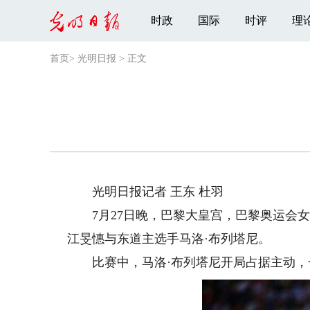
时政
国际
时评
理
首页
>
光明日报
>
正文
光明日报记者 王东 杜羽
7月27日晚，巴黎大皇宫，巴黎奥运会女
江旻憓与东道主选手马洛·布列塔尼。
比赛中，马洛·布列塔尼开局占据主动，