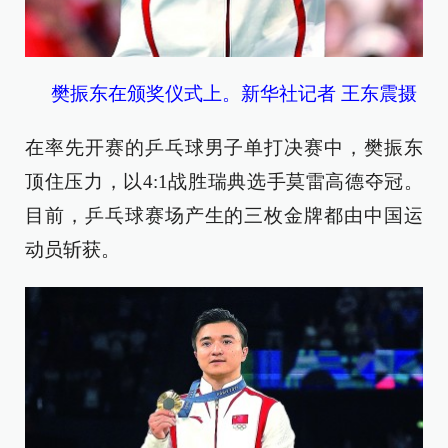
樊振东在颁奖仪式上。新华社记者 王东震摄
在率先开赛的乒乓球男子单打决赛中，樊振东
顶住压力，以4:1战胜瑞典选手莫雷高德夺冠。
目前，乒乓球赛场产生的三枚金牌都由中国运
动员斩获。