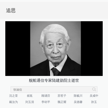
追思
舰船通信专家陆建勋院士逝世
沈之荃
崔崑
顾诵芬
苏哲子
陈毓川
吴咸中
戴汝为
刘玉清
李幼平
魏正耀
吴德馨
孙玉