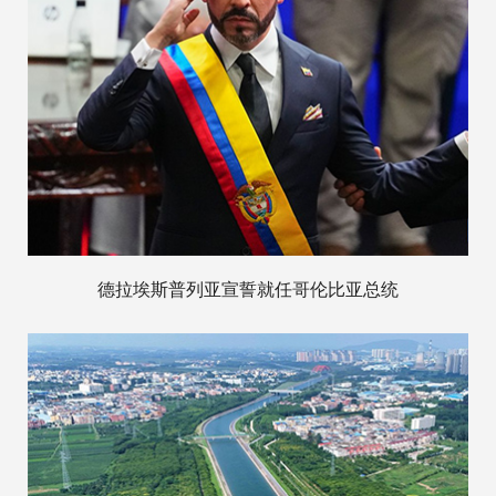
德拉埃斯普列亚宣誓就任哥伦比亚总统