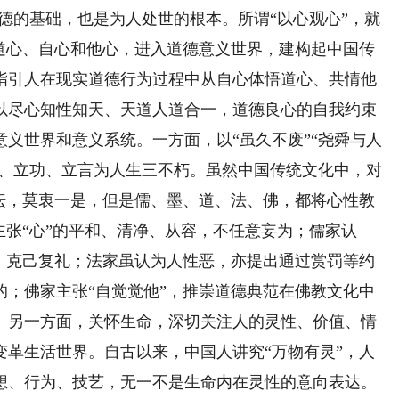
立德的基础，也是为人处世的根本。所谓“以心观心”，就
照道心、自心和他心，进入道德意义世界，建构起中国传
指引人在现实道德行为过程中从自心体悟道心、共情他
以尽心知性知天、天道人道合一，道德良心的自我约束
义世界和意义系统。一方面，以“虽久不废”“尧舜与人
德、立功、立言为人生三不朽。虽然中国传统文化中，对
纷纭，莫衷一是，但是儒、墨、道、法、佛，都将心性教
主张“心”的平和、清净、从容，不任意妄为；儒家认
省，克己复礼；法家虽认为人性恶，亦提出通过赏罚等约
的；佛家主张“自觉觉他”，推崇道德典范在佛教文化中
。另一方面，关怀生命，深切关注人的灵性、价值、情
变革生活世界。自古以来，中国人讲究“万物有灵”，人
想、行为、技艺，无一不是生命内在灵性的意向表达。