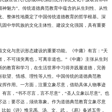
精神魅力”。传统道德典范教育中蕴含的从生到性、从性
化、整体性地奠定了中国传统道德教育的哲学根基。深
巩固中华民族的文化主体性、建设文化强国，具有重要
文化与意识形态建设的重要功能。《中庸》有言：“天
者，不可须臾离也，可离非道也。”《中庸》主张从生到
断的教育和学习，在生活世界中习得并践履道德，完善
有欲望、情感、理性等人性。中国传统的道德典范教
发挥作用。一方面，注重立象尽意，借助具体人物事迹
有言，“书不尽言，言不尽意”，“圣人立象以尽意”。也
尽达；要尽达，须依靠象。作为道德典范教育立象尽意
”，比如《诗》惟见禹、汤、文、武，《易》备述五帝，