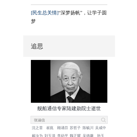
[民生总关情]
“深梦扬帆”，让学子圆
梦
追思
舰船通信专家陆建勋院士逝世
沈之荃
崔崑
顾诵芬
苏哲子
陈毓川
吴咸中
戴汝为
刘玉清
李幼平
魏正耀
吴德馨
孙玉