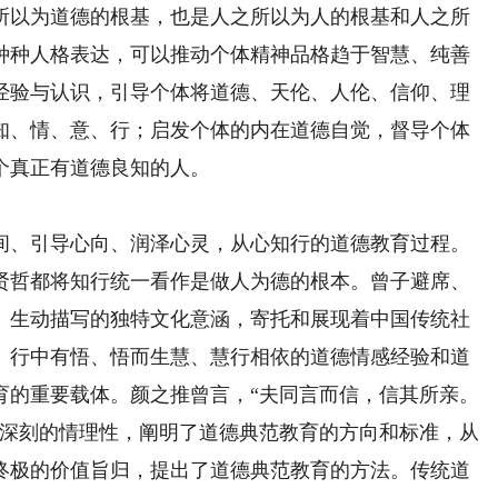
所以为道德的根基，也是人之所以为人的根基和人之所
种种人格表达，可以推动个体精神品格趋于智慧、纯善
经验与认识，引导个体将道德、天伦、人伦、信仰、理
知、情、意、行；启发个体的内在道德自觉，督导个体
个真正有道德良知的人。
、引导心向、润泽心灵，从心知行的道德教育过程。
贤哲都将知行统一看作是做人为德的根本。曾子避席、
、生动描写的独特文化意涵，寄托和展现着中国传统社
、行中有悟、悟而生慧、慧行相依的道德情感经验和道
育的重要载体。颜之推曾言，“夫同言而信，信其所亲。
、深刻的情理性，阐明了道德典范教育的方向和标准，从
终极的价值旨归，提出了道德典范教育的方法。传统道