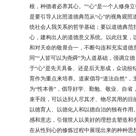
根，种德者必养其心。”“心”是一个人修身
是要引导人比照道德典范从“心”的视角观
统社会人我关系的哲学基础；要以道德典范
心，建构出人的道德意义系统。以此往复，
和对天命的敬畏合一，不断勾连和充实道德意
同”“人皆可以为尧舜”为人道基础，强调立
于“心”是先天具备、还是后天形成，众说
育作为重点来培养。道家倡导“道法自然”，
为“性本善”，倡导好学、勤勉、敬业、自
束手段，可以达到人尽其才、物尽其用的目
以德育人、以德化人和以德自治的独有作用
感和意志，引领世人以美好的理想去塑造和
在从性到心的修炼过程中展现出来的种种思