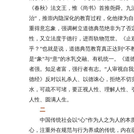
《春秋》法文王，惟《尚书》首推尧舜。九
治”，推崇内隐深化的教育过程，化他律为
重得意忘象，强调树立道德典范绝非为了否
性，又立法度于德行，进而轨物范世。《止
乎？”也就是说，道德典范教育真正达到“不教
是“象”与“意”的水乳交融、有机统一。《
者强。知足者富，强行者有志。”人审视自
德经》反对以礼杀人、以德诛心，拒绝不切
水，可疏不可堵，要正视人性、理解人性、
人性、圆满人生。
二
中国传统社会以“心”作为人之为人的本质
心，注重外在规范与行为养成的传统，内在