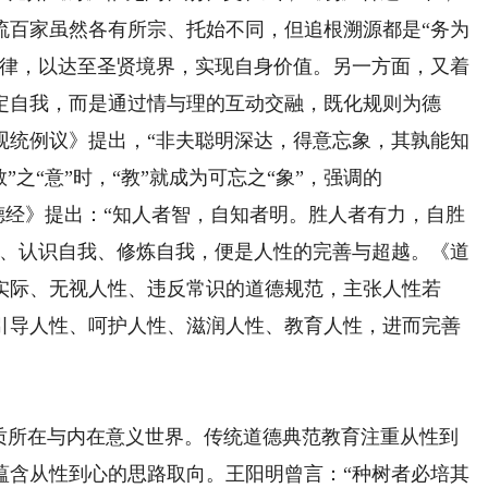
流百家虽然各有所宗、托始不同，但追根溯源都是“务为
自律，以达至圣贤境界，实现自身价值。另一方面，又着
定自我，而是通过情与理的互动交融，既化规则为德
观统例议》提出，“非夫聪明深达，得意忘象，其孰能知
”之“意”时，“教”就成为可忘之“象”，强调的
道德经》提出：“知人者智，自知者明。胜人者有力，自胜
我、认识自我、修炼自我，便是人性的完善与超越。《道
实际、无视人性、违反常识的道德规范，主张人性若
引导人性、呵护人性、滋润人性、教育人性，进而完善
所在与内在意义世界。传统道德典范教育注重从性到
蕴含从性到心的思路取向。王阳明曾言：“种树者必培其