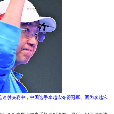
手枪速射决赛中，中国选手李越宏夺得冠军。图为李越宏