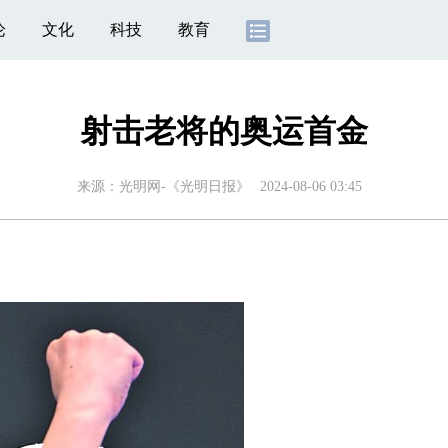
论
文化
科技
教育
射击老将的奥运首金
来源：
光明网-《光明日报》
2024-08-06 03:45