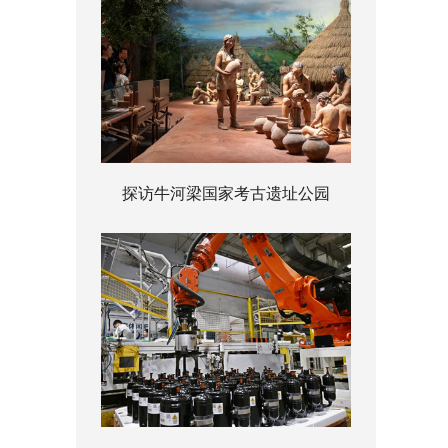
探访牛河梁国家考古遗址公园