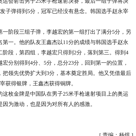
运会射击男子25米手枪速射决赛，最后一组子弹将决
5发子弹得到5分，冠军已经没有悬念。韩国选手赵永宰
一阶段三组子弹，李越宏的第一组打出了满分5分，另
排名第一。他的队友王鑫杰以11分的成绩与韩国选手赵永
二阶段，第四组，李越宏只得到2分，落到第三。得到4
宏分别得到4分、5分，总分23分，回到第一的位置，
，把领先优势扩大到3分，基本奠定胜局。他又凭借最后
永宰获得银牌，王鑫杰获得铜牌。
枚金牌是中国队在男子25米手枪速射项目上的奥运
是因为激动，也是因为对所有人的感激。
[
责编：杨煜
]