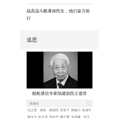
战高温斗酷暑保民生，他们奋力前
行
追思
舰船通信专家陆建勋院士逝世
沈之荃
崔崑
顾诵芬
苏哲子
陈毓川
吴咸中
戴汝为
刘玉清
李幼平
魏正耀
吴德馨
孙玉