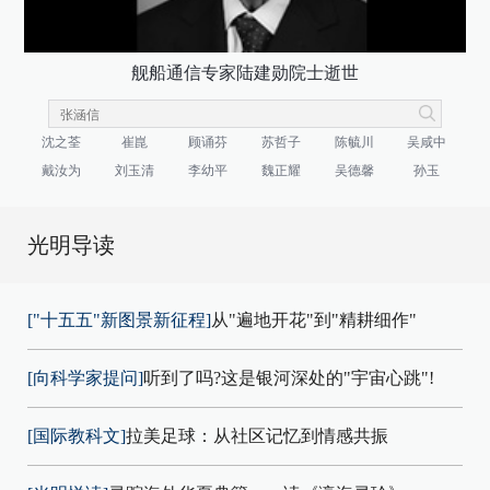
舰船通信专家陆建勋院士逝世
沈之荃
崔崑
顾诵芬
苏哲子
陈毓川
吴咸中
戴汝为
刘玉清
李幼平
魏正耀
吴德馨
孙玉
光明导读
["十五五"新图景新征程]
从"遍地开花"到"精耕细作"
[向科学家提问]
听到了吗?这是银河深处的"宇宙心跳"!
[国际教科文]
拉美足球：从社区记忆到情感共振