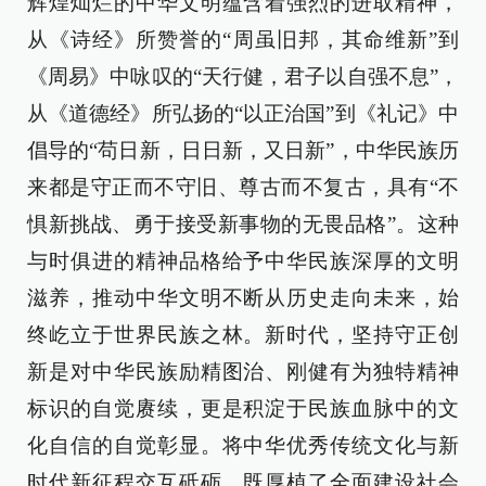
辉煌灿烂的中华文明蕴含着强烈的进取精神，
从《诗经》所赞誉的“周虽旧邦，其命维新”到
《周易》中咏叹的“天行健，君子以自强不息”，
从《道德经》所弘扬的“以正治国”到《礼记》中
倡导的“苟日新，日日新，又日新”，中华民族历
来都是守正而不守旧、尊古而不复古，具有“不
惧新挑战、勇于接受新事物的无畏品格”。这种
与时俱进的精神品格给予中华民族深厚的文明
滋养，推动中华文明不断从历史走向未来，始
终屹立于世界民族之林。新时代，坚持守正创
新是对中华民族励精图治、刚健有为独特精神
标识的自觉赓续，更是积淀于民族血脉中的文
化自信的自觉彰显。将中华优秀传统文化与新
时代新征程交互砥砺，既厚植了全面建设社会