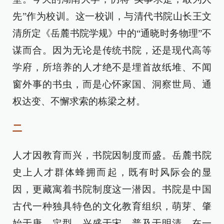
先”作为校训。这一校训，与清代书院山长王文
清所定《岳麓书院学规》中的“通晓时务物理”不
谋而合。因为无论是传统书院，还是现代高等
学府，所培养的人才绝不是埋首故纸堆、不闻
窗外事的书虫，而是心怀家国、洞察世局、通
权达变、不懈求索的栋梁之材。
二
人才因教育而兴，书院因制度而盛。岳麓书院
史上人才群体蜂拥而起，既有时风际会的显
因，更藏寓着书院制度这一潜因。书院是中国
古代一种独具特色的文化教育组织，萌芽、肇
始于唐，定型、兴盛于宋，普及于明清。在一