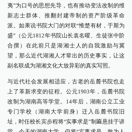
夷”为口号的思想先导，也有推动变法改制的维
新志士群体、推翻封建帝制的资产阶级革命
派。如果说书院大门的对联“惟楚有材，于斯为
盛”（公元1812年书院山长袁名曜、生徒张中阶
合撰）在此前只是湖湘士人的自我激励与冀
望，那么近代湖湘人才辈出的历史事实，让这
副名联成为湖湘文化大放异彩的真实写照。
与近代社会发展相适应，古老的岳麓书院也走
上了革新求变的征程。公元1903年，岳麓书院
改制为湖南高等学堂。14年后，湖南公立工业
专门学校（湖南大学前身）迁入岳麓书院旧
址，时任校长宾步程将“实事求是”制匾悬挂于讲
堂。今天的湖南大学，仍将“实事求是，敢为人