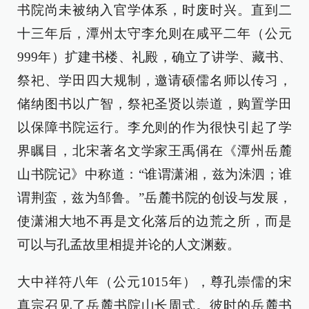
书院尚未被纳入官学体系，时废时兴。直到二
十三年后，潭州太守李允则在咸平二年（公元
999年）扩建书楼、礼殿，确立了讲学、藏书、
祭祀、学田四大规制，邀请硕儒名师以传习，
储纳图书以广智，祭祀圣贤以崇道，购置学田
以保障书院运行。李允则的作为很快引起了学
界瞩目，北宋著名文学家王禹偁在《潭州岳麓
山书院记》中称道：“谁谓潇湘，兹为洙泗；谁
谓荆蛮，兹为邹鲁。”岳麓书院的创设与发展，
使潇湘大地不再是文化落后的边荒之所，而是
可以与孔孟故里相提并论的人文渊薮。
大中祥符八年（公元1015年），尊孔崇儒的宋
真宗召见了岳麓书院山长周式。彼时的岳麓书