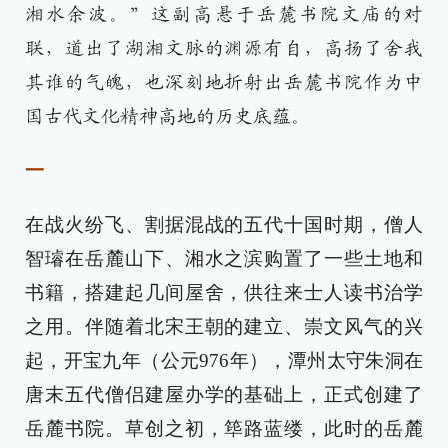
湘水余波。”这副高悬于岳麓书院文庙的对
联，道出了湖湘文脉的渊源有自，高扬了舍我
其谁的气魄，也深刻地折射出岳麓书院作为中
国古代文化精神高地的历史底蕴。
一
在战火纷飞、割据混战的五代十国时期，僧人
智璿在岳麓山下、湘水之滨购置了一些土地和
书籍，搭建起几间屋舍，供往来士人读书治学
之用。伴随着北宋王朝的建立、崇文风气的兴
起，开宝九年（公元976年），潭州太守朱洞在
唐末五代僧侣建屋办学的基础上，正式创建了
岳麓书院。草创之初，筚路蓝缕，此时的岳麓