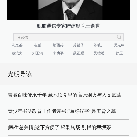
舰船通信专家陆建勋院士逝世
沈之荃
崔崑
顾诵芬
苏哲子
陈毓川
吴咸中
戴汝为
刘玉清
李幼平
魏正耀
吴德馨
孙玉
光明导读
雪域百味传承千年 藏地饮食里的高原烟火与人文底蕴
青少年书法教育工作者袁强:“写好汉字”是美育之基
[民生总关情]这下方便了
轻装转场
别样的坝坝茶