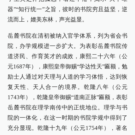
器”“知行统一”之旨，彼时的书院穷且益坚，逆
流而上，媲美东林，声光益显。
岳麓书院在清初被纳入官学体系，列为省会书
院，办学规模进一步扩大。为表彰岳麓书院传
道济民、作育英才的成效，康熙二十六年（公
元1687年），康熙皇帝御赐“学达性天”匾额，勉
励士人通过对天理与人道的学习体悟，达到恢
复天性、天人合一的境界。乾隆八年（公元
1743年），乾隆皇帝御赐“道南正脉”匾额，表彰
岳麓书院在理学南传中的正统地位。理学与书
院的一体化，在这一时期的书院学规中得到了
充分显现。乾隆十九年（公元1754年），著名