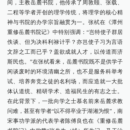
间，主教岳麓书院，他传承了周敦颐、张载、
二程等学者开创的理学传统，将理学的核心精
神与书院的办学宗旨融贯为一。张栻在《潭州
重修岳麓书院记》中特别强调：“岂特使子群居
佚谈、但为决科利禄计乎？亦岂使子习为言语
文辞之工而已乎？盖欲成就人才，以传道而济
斯民也。”在张栻看来，岳麓书院既不是供学子
闲谈废时的环境清幽之所，也不是服务科举考
试、培养奔竞之徒的名利场，而应造就一大批
体认道统、精研学术、造福民生的有志之士。
在此背景下，一批向学之士慕名前来岳麓求教
问难，甚至有学者“以不得卒业于湖湘为恨”，南
宋事功学派的代表学者陈傅良也在《重修岳麓