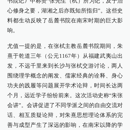
书院记》中称赞“张先生（栻）所为记，及于治
心修身之要，湖湘之后亦既知所指归”。这些史
料都生动反映了岳麓书院在南宋时期的巨大影
响。
尤值一提的是，在张栻主教岳麓书院期间，朱
熹于乾道三年（公元1167年）从福建武夷山出
发，不远千里来到长沙与张栻交游讨论，两人
围绕理学概念的阐发、儒家经典的诠释、身心
功夫的践履等问题展开学术论辩，时间长达两
个月，远近学子纷纷前来。这次活动史称“朱张
会讲”。会讲促进了不同学派之间的自由交流对
话、相互质疑论辩，对朱熹思想理论体系的完
善与成型产生了深远的影响，在南宋以降的学