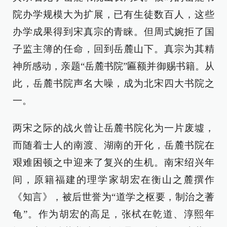
院办学规模大为扩展，已有生徒数百人，这些
办学成果得到宋真宗的青睐。但周式婉拒了国
子监主簿的任命，回到岳麓山下。真宗为其精
神所感动，亲题“岳麓书院”匾额并御赐书籍。从
此，岳麓书院声名大噪，成为北宋四大书院之
一。
两宋之际的战火曾让岳麓书院化为一片废墟，
而随着士人的南渡、湖南的开化，岳麓书院在
艰难困顿之中迎来了复兴的生机。南宋绍兴年
间，原籍福建的理学家胡宏在衡山之麓撰作
《知言》，被后世誉为“道学之枢要，制治之蓍
龟”。作为胡宏的高足，张栻在乾道、淳熙年