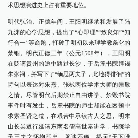
术思想演进史上占有重要地位。
明代弘治、正德年间，王阳明继承和发展了陆
九渊的心学思想，提出了“心即理”“致良知”“知
行合一”等命题，打破了明初以来理学教条化的
禁锢。明代正德三年（公元1508年），王阳明
在贬谪贵州的途中路过长沙，于岳麓书院拜谒
朱张祠，并写下了“缅思两夫子，此地得徘徊”的
诗句以表达对朱熹、张栻两位学术大师的崇敬
之情。尽管明代后期禁止自由讲学、禁毁书院
事件时有发生，岳麓书院的师生却能在困顿中
求索圣贤之道，在艰苦中承续古人之思。明末
山长吴道行延请东南名儒高世泰讲学，书院学
子王夫之怀抱孤忠，著述不倦，揭示“天下唯