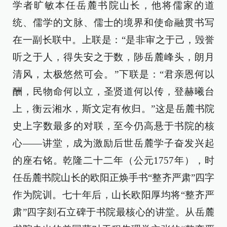
学者旷敏本任岳麓书院山长，他将儒家的道
统、儒学的文脉、儒士的境界和使命融贯书写
在一副长联中。上联是：“是非审之于己，毁誉
听之于人，得失安之于数，陟岳麓峰头，朗月
清风，太极悠然可会。”下联是：“君亲恩何以
酬，民物命何以立，圣贤道何以传，登赫曦台
上，衡云湘水，斯文定有攸归。”这是岳麓书院
史上字数最多的对联，至今仍高悬于书院的核
心——讲堂，成为激励后世岳麓学子奋发兴起
的座右铭。乾隆二十二年（公元1757年），时
任岳麓书院山长的欧阳正焕手书“整齐严肃”四字
作为院训。七十年后，山长欧阳厚均将“整齐严
肃”四字刻石立碑于书院最核心的讲堂。从岳麓