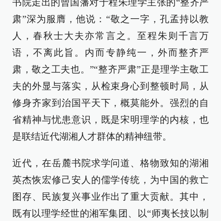
书院走出的曾国藩对于程朱理学主张的“整齐严
肃”深为服膺，他说：“敬之一字，孔孟持以教
人，春秋士大夫亦常言之。至程朱则千言万
语，不离此旨。内而专静纯一，外而整齐严
肃，敬之工夫也。”“整齐严肃”正是理学主敬工
夫的外显与落实，从检束身心到整顿时局，从
修身齐家到治国平天下，概莫能外。强烈的自
省精神与忧患意识，既是宋明理学的内核，也
是联结近代湖湘人才群体的精神纽带。
近代，在岳麓书院求学问道、格物致知的湖湘
英杰恢宏修己安人的儒学传统，为中国的救亡
图存、民族复兴事业作出了重大贡献。其中，
既有以理学经世的湘军集团、以“师夷长技以制