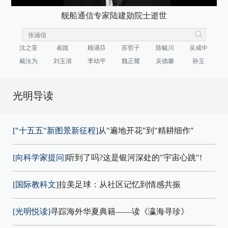
舰船通信专家陆建勋院士逝世
沈之荃
崔崑
顾诵芬
苏哲子
陈毓川
吴咸中
戴汝为
刘玉清
李幼平
魏正耀
吴德馨
孙玉
光明导读
["十五五"新图景新征程]
从"遍地开花"到"精耕细作"
[向科学家提问]
听到了吗?这是银河深处的"宇宙心跳"!
[国际教科文]
拉美足球：从社区记忆到情感共振
[光明悦读]
寻踪海外华夏典籍——读《瀛海寻珍》