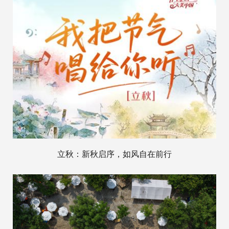
立秋：新秋启序，如风自在前行