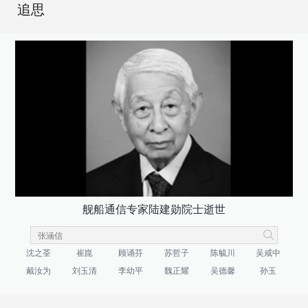
追思
舰船通信专家陆建勋院士逝世
沈之荃
崔崑
顾诵芬
苏哲子
陈毓川
吴咸中
戴汝为
刘玉清
李幼平
魏正耀
吴德馨
孙玉