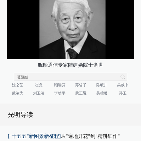
舰船通信专家陆建勋院士逝世
沈之荃
崔崑
顾诵芬
苏哲子
陈毓川
吴咸中
戴汝为
刘玉清
李幼平
魏正耀
吴德馨
孙玉
光明导读
["十五五"新图景新征程]
从"遍地开花"到"精耕细作"