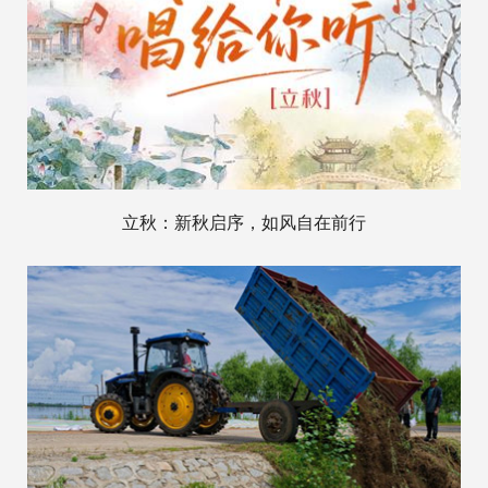
立秋：新秋启序，如风自在前行