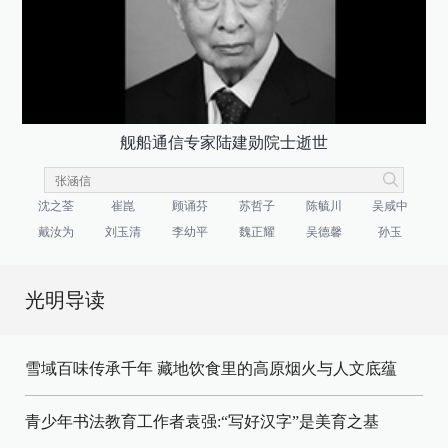
舰船通信专家陆建勋院士逝世
沈之荃
崔崑
顾诵芬
苏哲子
陈毓川
吴咸中
戴汝为
刘玉清
李幼平
魏正耀
吴德馨
孙玉
光明导读
雪域百味传承千年 藏地饮食里的高原烟火与人文底蕴
青少年书法教育工作者袁强:“写好汉字”是美育之基