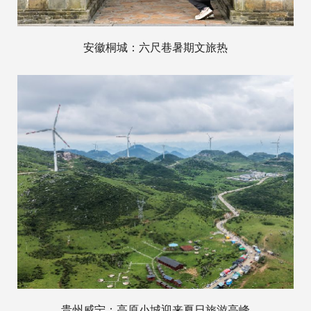
安徽桐城：六尺巷暑期文旅热
贵州威宁：高原小城迎来夏日旅游高峰