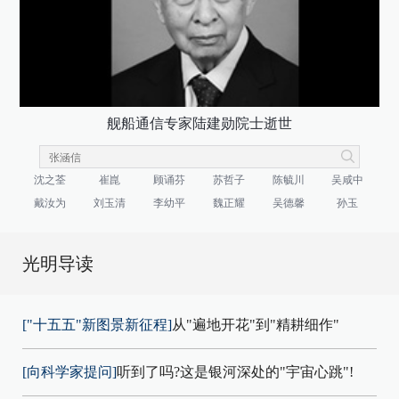
舰船通信专家陆建勋院士逝世
沈之荃
崔崑
顾诵芬
苏哲子
陈毓川
吴咸中
戴汝为
刘玉清
李幼平
魏正耀
吴德馨
孙玉
光明导读
["十五五"新图景新征程]
从"遍地开花"到"精耕细作"
[向科学家提问]
听到了吗?这是银河深处的"宇宙心跳"!