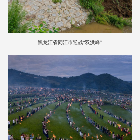
黑龙江省同江市迎战“双洪峰”