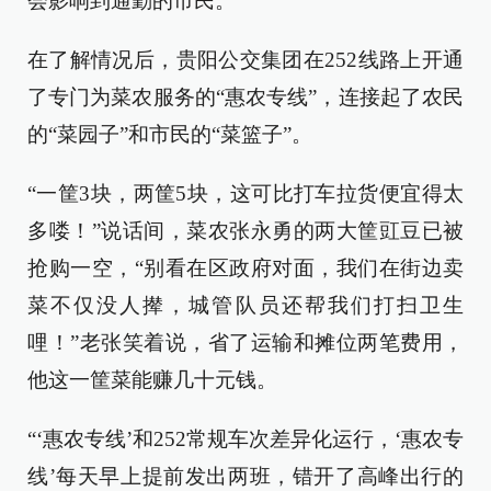
会影响到通勤的市民。
在了解情况后，贵阳公交集团在252线路上开通
了专门为菜农服务的“惠农专线”，连接起了农民
的“菜园子”和市民的“菜篮子”。
“一筐3块，两筐5块，这可比打车拉货便宜得太
多喽！”说话间，菜农张永勇的两大筐豇豆已被
抢购一空，“别看在区政府对面，我们在街边卖
菜不仅没人撵，城管队员还帮我们打扫卫生
哩！”老张笑着说，省了运输和摊位两笔费用，
他这一筐菜能赚几十元钱。
“‘惠农专线’和252常规车次差异化运行，‘惠农专
线’每天早上提前发出两班，错开了高峰出行的