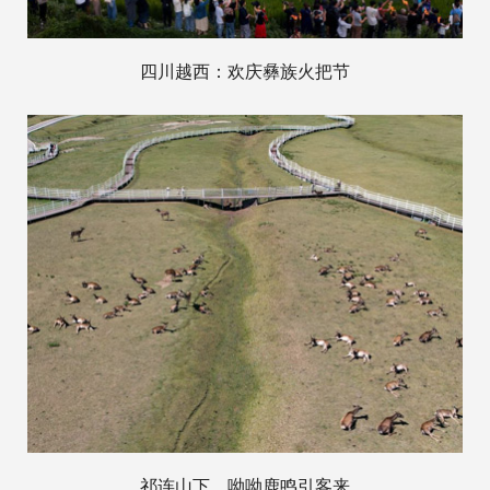
四川越西：欢庆彝族火把节
祁连山下，呦呦鹿鸣引客来