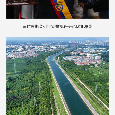
德拉埃斯普列亚宣誓就任哥伦比亚总统