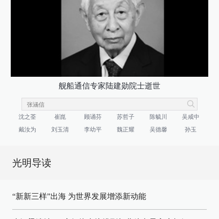
舰船通信专家陆建勋院士逝世
沈之荃
崔崑
顾诵芬
苏哲子
陈毓川
吴咸中
戴汝为
刘玉清
李幼平
魏正耀
吴德馨
孙玉
光明导读
“新新三样”出海 为世界发展增添新动能