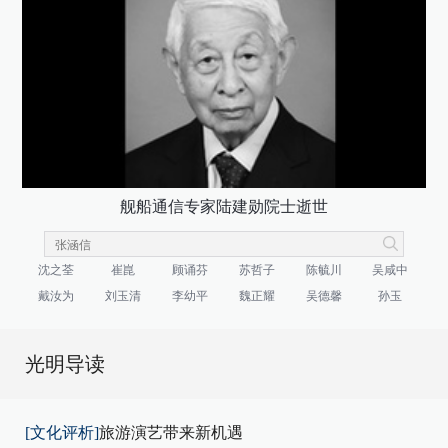
舰船通信专家陆建勋院士逝世
沈之荃
崔崑
顾诵芬
苏哲子
陈毓川
吴咸中
戴汝为
刘玉清
李幼平
魏正耀
吴德馨
孙玉
光明导读
[文化评析]
旅游演艺带来新机遇