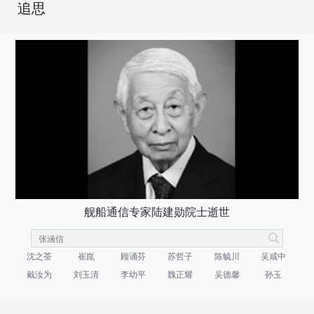
追思
舰船通信专家陆建勋院士逝世
沈之荃
崔崑
顾诵芬
苏哲子
陈毓川
吴咸中
戴汝为
刘玉清
李幼平
魏正耀
吴德馨
孙玉