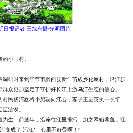
明日报记者 王旭东摄/光明图片
传的小山村。
考察调研时来到毕节市黔西县新仁苗族乡化屋村，沿江步
部群众更加坚定了守护好长江上游乌江生态的信心。
村民杨清鑫将小船驶向江心，妻子王进英执一长竿，
层层涟漪。
为生。前些年，沿岸往江里排污，加之网箱养鱼，江
河变成了‘污江’，心里不好受啊！”