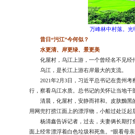
万峰林中村落。光
昔日“污江”今何似？
水更清、岸更绿、景更美
化屋村，乌江上游，一个曾经名不见经
乌江，是长江上游右岸最大的支流。
2021年2月3日，习近平总书记在贵州
行，察看乌江水质。总书记的关怀让当地干
清晨，化屋村，安静而祥和。皮肤黝黑的
用网兜打捞江面上的漂浮物，小船过处泛起
杨清鑫告诉记者，过去，夫妻俩长期打鱼
面上经常漂浮着白色垃圾和死鱼。“眼看母亲