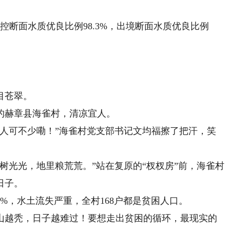
断面水质优良比例98.3%，出境断面水质优良比例
目苍翠。
赫章县海雀村，清凉宜人。
可不少嘞！”海雀村党支部书记文均福擦了把汗，笑
光光，地里粮荒荒。”站在复原的“杈杈房”前，海雀村
日子。
%，水土流失严重，全村168户都是贫困人口。
越秃，日子越难过！要想走出贫困的循环，最现实的