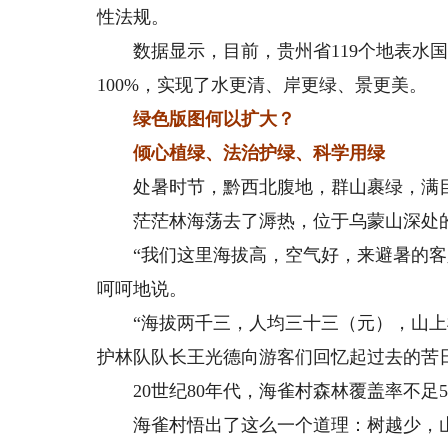
性法规。
数据显示，目前，贵州省119个地表水国控
100%，实现了水更清、岸更绿、景更美。
绿色版图何以扩大？
倾心植绿、法治护绿、科学用绿
处暑时节，黔西北腹地，群山裹绿，满
茫茫林海荡去了溽热，位于乌蒙山深处的
“我们这里海拔高，空气好，来避暑的客人
呵呵地说。
“海拔两千三，人均三十三（元），山上树
护林队队长王光德向游客们回忆起过去的苦
20世纪80年代，海雀村森林覆盖率不足5
海雀村悟出了这么一个道理：树越少，山