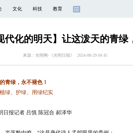
论
文化
科技
教育
现代化的明天】让这泼天的青绿
来源：
光明网-《光明日报》
2024-08-29 04:45
的青绿，永不褪色！
植绿、护绿、用绿纪实
日报记者 吕慎 陈冠合 郝泽华
半落黔中鸣。”这是唐代诗人孟郊眼里的贵州；