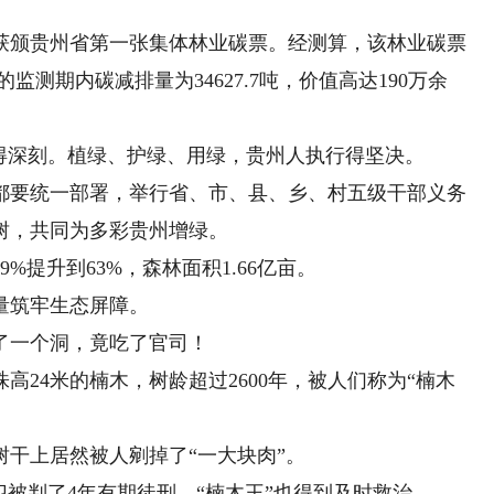
获颁贵州省第一张集体林业碳票。经测算，该林业碳票
的监测期内碳减排量为34627.7吨，价值高达190万余
深刻。植绿、护绿、用绿，贵州人执行得坚决。
要统一部署，举行省、市、县、乡、村五级干部义务
树，共同为多彩贵州增绿。
提升到63%，森林面积1.66亿亩。
筑牢生态屏障。
一个洞，竟吃了官司！
4米的楠木，树龄超过2600年，被人们称为“楠木
干上居然被人剜掉了“一大块肉”。
被判了4年有期徒刑，“楠木王”也得到及时救治。