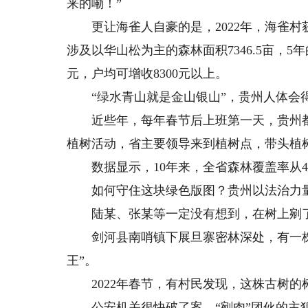
来的嘞！”
更让海雀人自豪的是，2022年，海雀村
涉及以华山松为主的森林面积7346.5亩，5年
元，户均可增收8300元以上。
“绿水青山就是金山银山”，贵州人体会得
近些年，每年春节后上班第一天，贵州都
植树活动，省主要领导来到植树点，带头植
数据显示，10年来，全省森林覆盖率从49%
如何守住这块绿色版图？贵州以法治力量
陆某、张某等一定没有想到，在树上剜了
剑河县南哨镇下展旦寨密林深处，有一株高2
王”。
2022年春节，有村民发现，这株古树的树
公安机关很快破了案。“剜肉”团伙的主犯