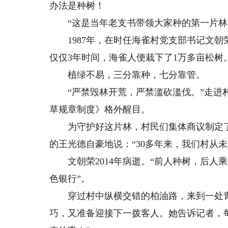
办法是种树！
“这是当年老支书带领大家种的第一片林
1987年，在时任海雀村党支部书记文朝
仅仅3年时间，海雀人便栽下了1万多亩松树
植绿不易，三分靠种，七分靠管。
“严禁毁林开荒，严禁滥砍滥伐。”走进村
草规章制度》格外醒目。
为守护好这片林，村民们集体商议制定了
的王光德自豪地说：“30多年来，我们村从
文朝荣2014年病逝。“前人种树，后人乘
色银行”。
穿过村中纵横交错的柏油路，来到一处青
巧，又准备迎接下一拨客人。她告诉记者，