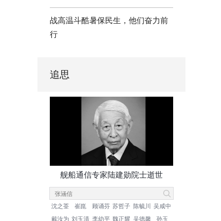
战高温斗酷暑保民生，他们奋力前
行
追思
舰船通信专家陆建勋院士逝世
沈之荃
崔崑
顾诵芬
苏哲子
陈毓川
吴咸中
戴汝为
刘玉清
李幼平
魏正耀
吴德馨
孙玉