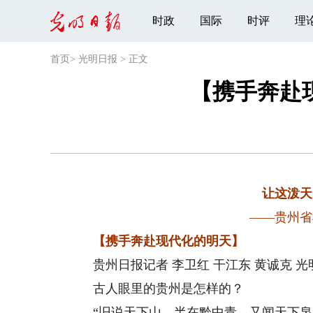
时政
国际
时评
理
首页
>
光明日报
>
正文
【携手奔赴
让这泼天
——贵州省
【携手奔赴现代化的明天】
贵州日报记者 李卫红 干江东 黄诚克 光明
古人眼里的贵州是怎样的？
“旧说天下山，半在黔中青。又闻天下泉，