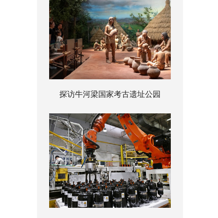
探访牛河梁国家考古遗址公园