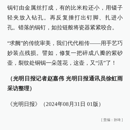
锔钉由金属丝打成，有的比米粒还小，用镊子
轻夹放入钻孔。再反复捶打出钉脚、扎进小
孔。错落的锔钉，如拉链般将瓷器紧紧咬合。
“求阙”的传统审美，我们代代相传——用手艺巧
妙装点残损。譬如，修复一把碎成八瓣的紫砂
壶，裂纹处铜锔一朵莲花，这壶，又“活”了！
（光明日报记者赵嘉伟 光明日报通讯员徐虹雨
采访整理）
《光明日报》（2024年08月31日 01版）
[
责编：孙琦
]