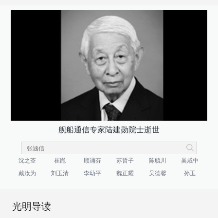
舰船通信专家陆建勋院士逝世
沈之荃
崔崑
顾诵芬
苏哲子
陈毓川
吴咸中
戴汝为
刘玉清
李幼平
魏正耀
吴德馨
孙玉
光明导读