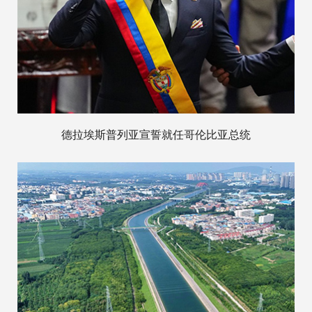
德拉埃斯普列亚宣誓就任哥伦比亚总统