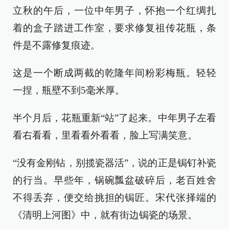
立秋的午后，一位中年男子，怀抱一个红绸扎
着的盒子踏进工作室，要求修复祖传花瓶，条
件是不露修复痕迹。
这是一个断成两截的乾隆年间粉彩梅瓶。轻轻
一捏，瓶壁不到5毫米厚。
半个月后，花瓶重新“站”了起来。中年男子左看
看右看看，里看看外看看，脸上写满笑意。
“没有金刚钻，别揽瓷器活”，说的正是锔钉补瓷
的行当。早些年，锅碗瓢盆破碎后，老百姓舍
不得丢弃，便交给挑担的锔匠。宋代张择端的
《清明上河图》中，就有街边锔瓷的场景。