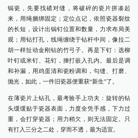
锔瓷，先要找碴对缝，将破碎的瓷片拼凑起
来，用绳捆绑固定；定位点记，依照瓷器裂纹
的长短，设计出锔钉位置和数量，力求布局美
观；用钻打孔，线绳缠绕于钻杆中间，像拉二
胡一样扯动金刚钻的竹弓子。再是下钉：选柳
叶钉或米钉、花钉，捶打嵌入孔内。最后是调
和补漏，用鸡蛋清和瓷粉调和，勾缝、打磨、
抛光，如此，一件旧瓷器便重获“新生”了。
在薄瓷片上钻孔，最考验手上功夫：旋转的钻
头缓缓贴于瓷器表面，力度全凭手感，下力过
重，会打穿瓷器；用力稍欠，则无法固定。只
有打入三分之二处，穿而不透，最为适宜。