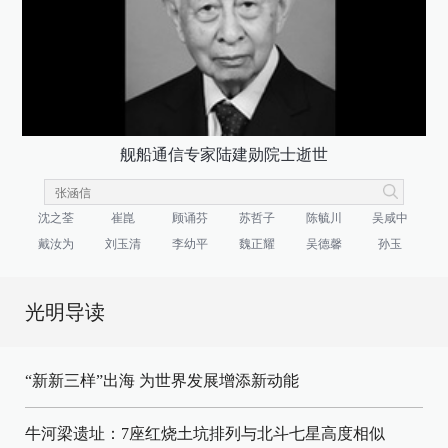
舰船通信专家陆建勋院士逝世
沈之荃
崔崑
顾诵芬
苏哲子
陈毓川
吴咸中
戴汝为
刘玉清
李幼平
魏正耀
吴德馨
孙玉
光明导读
“新新三样”出海 为世界发展增添新动能
牛河梁遗址：7座红烧土坑排列与北斗七星高度相似