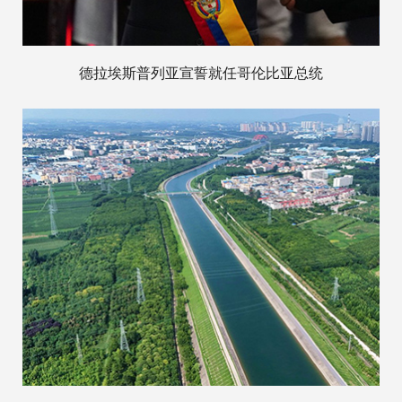
德拉埃斯普列亚宣誓就任哥伦比亚总统