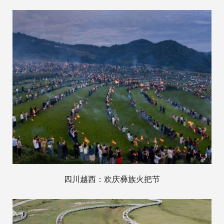
四川越西：欢庆彝族火把节