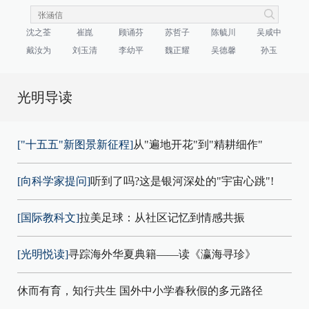
沈之荃
崔崑
顾诵芬
苏哲子
陈毓川
吴咸中
戴汝为
刘玉清
李幼平
魏正耀
吴德馨
孙玉
光明导读
["十五五"新图景新征程]
从"遍地开花"到"精耕细作"
[向科学家提问]
听到了吗?这是银河深处的"宇宙心跳"!
[国际教科文]
拉美足球：从社区记忆到情感共振
[光明悦读]
寻踪海外华夏典籍——读《瀛海寻珍》
休而有育，知行共生 国外中小学春秋假的多元路径