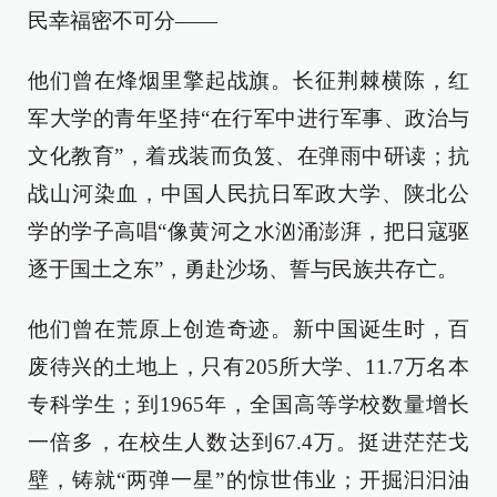
民幸福密不可分——
他们曾在烽烟里擎起战旗。长征荆棘横陈，红
军大学的青年坚持“在行军中进行军事、政治与
文化教育”，着戎装而负笈、在弹雨中研读；抗
战山河染血，中国人民抗日军政大学、陕北公
学的学子高唱“像黄河之水汹涌澎湃，把日寇驱
逐于国土之东”，勇赴沙场、誓与民族共存亡。
他们曾在荒原上创造奇迹。新中国诞生时，百
废待兴的土地上，只有205所大学、11.7万名本
专科学生；到1965年，全国高等学校数量增长
一倍多，在校生人数达到67.4万。挺进茫茫戈
壁，铸就“两弹一星”的惊世伟业；开掘汩汩油