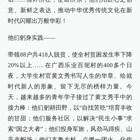
意、新鲜之表达，推动中华优秀传统文化在新
时代闪耀出万般华彩！
他们躬身实践——
带领88户共418人脱贫，使全村贫困发生率下降
20%以上……在广西乐业百坭村的400多个日
夜，大学生村官黄文秀书写人生的华章、绘就
时代新人的形象、留下无尽的榜样力量。今
天，越来越多的青年学子接过了黄文秀手中的
接力棒：他们躬耕田野，以“自找苦吃”培育丰收
的甘甜；他们服务社区，以解决“民生小事”求
索“国之大者”；他们投身军旅，风劲马蹄疾、山
高赤帜扬；他们支教乡村，点燃一团火、化作