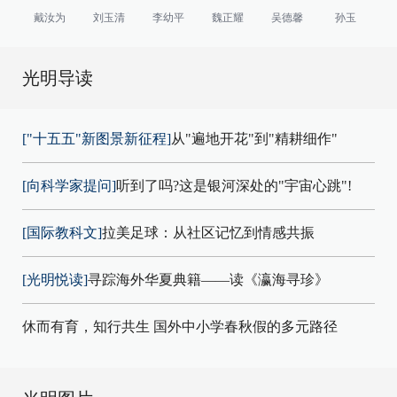
戴汝为
刘玉清
李幼平
魏正耀
吴德馨
孙玉
光明导读
["十五五"新图景新征程]
从"遍地开花"到"精耕细作"
[向科学家提问]
听到了吗?这是银河深处的"宇宙心跳"!
[国际教科文]
拉美足球：从社区记忆到情感共振
[光明悦读]
寻踪海外华夏典籍——读《瀛海寻珍》
休而有育，知行共生 国外中小学春秋假的多元路径