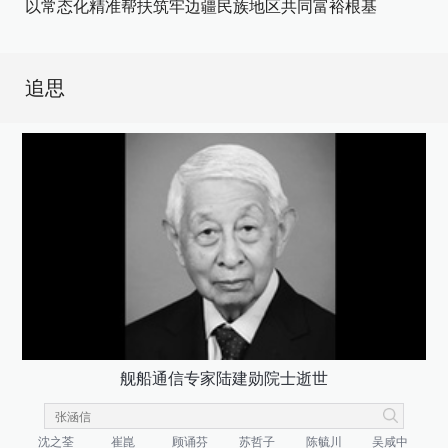
以常态化精准帮扶筑牢边疆民族地区共同富裕根基
追思
舰船通信专家陆建勋院士逝世
沈之荃
崔崑
顾诵芬
苏哲子
陈毓川
吴咸中