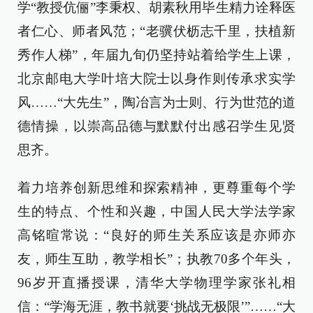
学“教授伉俪”李秉权、胡素秋用毕生精力诠释医
者仁心、师者风范；“老骥伏枥志千里，扶植新
秀作人梯”，年届九旬仍坚持站着给学生上课，
北京邮电大学叶培大院士以身作则传承求实学
风……“大先生”，陶冶言为士则、行为世范的道
德情操，以崇高品德与默默付出感召学生见贤
思齐。
着力培养创新思维和探索精神，更尊重每个学
生的特点、个性和兴趣，中国人民大学法学家
高铭暄常说：“良好的师生关系应该是亦师亦
友，师生互助，教学相长”；执教70多个年头，
96岁开直播授课，清华大学物理学家张礼相
信：“学海无涯，教书就要‘挑战无极限’”……“大