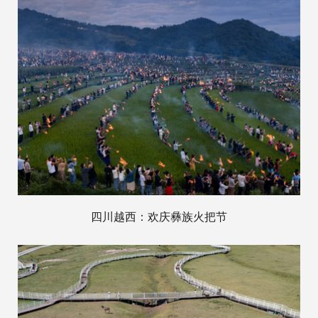
四川越西：欢庆彝族火把节