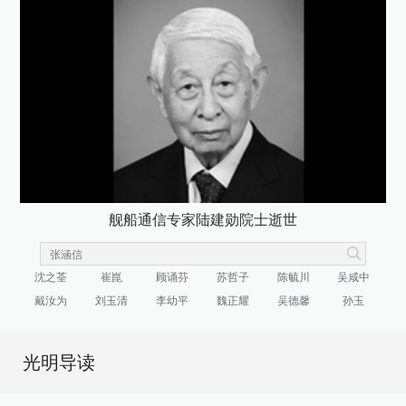
舰船通信专家陆建勋院士逝世
沈之荃
崔崑
顾诵芬
苏哲子
陈毓川
吴咸中
戴汝为
刘玉清
李幼平
魏正耀
吴德馨
孙玉
光明导读