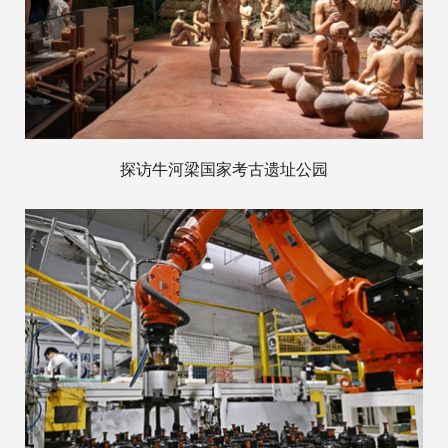
探访牛河梁国家考古遗址公园