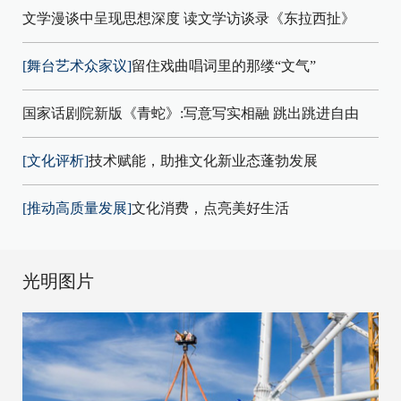
文学漫谈中呈现思想深度 读文学访谈录《东拉西扯》
[舞台艺术众家议]
留住戏曲唱词里的那缕“文气”
国家话剧院新版《青蛇》:写意写实相融 跳出跳进自由
[文化评析]
技术赋能，助推文化新业态蓬勃发展
[推动高质量发展]
文化消费，点亮美好生活
光明图片