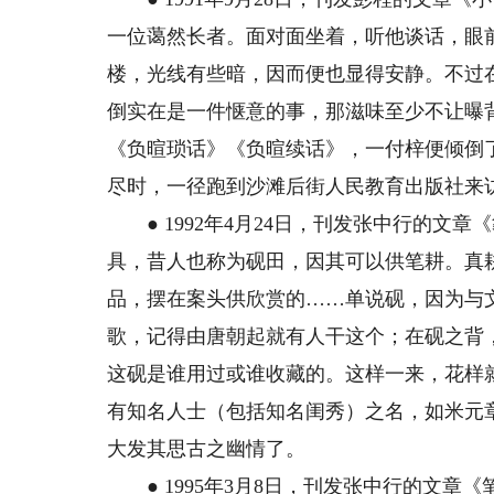
一位蔼然长者。面对面坐着，听他谈话，眼
楼，光线有些暗，因而便也显得安静。不过
倒实在是一件惬意的事，那滋味至少不让曝
《负暄琐话》《负暄续话》，一付梓便倾倒
尽时，一径跑到沙滩后街人民教育出版社来
● 1992年4月24日，刊发张中行的文
具，昔人也称为砚田，因其可以供笔耕。真
品，摆在案头供欣赏的……单说砚，因为与
歌，记得由唐朝起就有人干这个；在砚之背
这砚是谁用过或谁收藏的。这样一来，花样
有知名人士（包括知名闺秀）之名，如米元
大发其思古之幽情了。
● 1995年3月8日，刊发张中行的文章