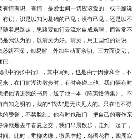
要有情有识。有情，是爱世间一切应该爱的，或干脆说
。有识，识是以知为基础的己见；没有己见，还是以不
是随着思路走，思路要如行云流水自成条理，而常常不
仍是我认为的，以清灵为好。清灵，用王国维的话说
意未必就不深，却易解，外加生动而亲切。三方面说完，
而已。
《我眼中的张中行》，其中写到，也是由于因缘和合，不
起来，在门前湖边散步时，有时会碰上他。我们俩有时
我把他请进我的书房，送了他一本《陈寅恪诗集》。不
有自知之明的，我的“书法”是无法见人的。只在迫不得
他的赞誉，不禁脸红。他有时也敲门，把自己的著作亲
好像就是去年春夏之交，我们早晨散步，走到一起了，
时间。此时，垂柳浓绿，微风乍起，鸟语花香，四周寂