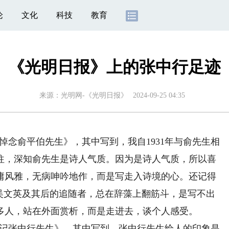
论
文化
科技
教育
《光明日报》上的张中行足迹
来源：
光明网-《光明日报》
2024-09-25 04:35
《悼念俞平伯先生》，其中写到，我自1931年与俞先生相
往，深知俞先生是诗人气质。因为是诗人气质，所以喜
庸风雅，无病呻吟地作，而是写走入诗境的心。还记得
宋吴文英及其后的追随者，总在辞藻上翻筋斗，是写不出
多人，站在外面赏析，而是走进去，谈个人感受。
《小记张中行先生》，其中写到，张中行先生给人的印象是