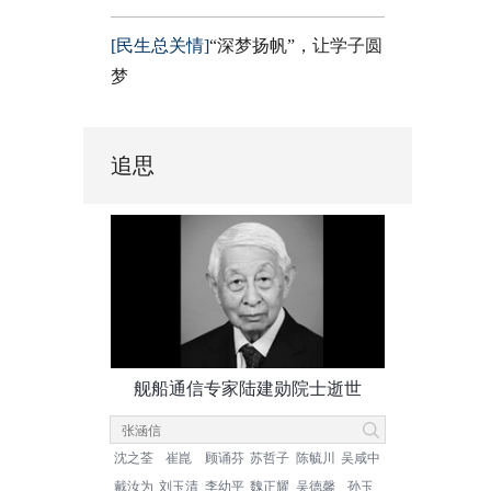
[民生总关情]
“深梦扬帆”，让学子圆
梦
追思
舰船通信专家陆建勋院士逝世
沈之荃
崔崑
顾诵芬
苏哲子
陈毓川
吴咸中
戴汝为
刘玉清
李幼平
魏正耀
吴德馨
孙玉