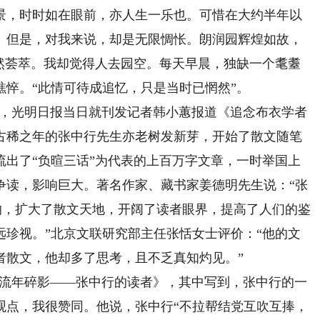
景，时时如在眼前，亦人生一乐也。可惜在大约半年以
。但是，对我来说，却是无限惆怅。朗润园辉煌如故，
依然荟萃。我却觉得人去园空。每天早晨，独缺一个耄耋
悴。“此情可待成追忆，只是当时已惘然”。
去世，光明日报当日就刊发记者韩小蕙报道《追念布衣学者
古稀之年的张中行先生亦老树发新芽，开始了散文随笔
流出了“负暄三话”为代表的上百万字文章，一时举国上
争读，影响巨大。著名作家、藏书家姜德明先生说：“张
响，扩大了散文天地，开阔了读者眼界，提高了人们的鉴
远珍视。”北京文联研究部主任张恬女士评价：“他的文
者散文，他却多了思考，且不乏真知灼见。”
章《流年碎影——张中行的读者》，其中写到，张中行的一
观点，我很赞同。他说，张中行“不拉帮结党互吹互捧，