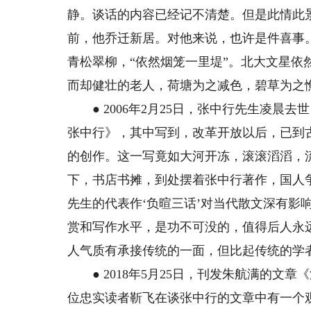
静。谈话的内容已经记不清楚。但是此情此
前，他乔迁新居。对他来说，也许是件喜事
青松翠柳，“依然烟笼一里堤”。北大文星
而却健壮的老人，荷塘为之减色，碧草为之憔
● 2006年2月25日，张中行先生凌晨
张中行》，其中写到，改革开放以后，已到
的创作。这一写竟如大河开冻，滚滚滔滔，
下，书店书摊，到处摆着张中行著作，国人
先生的代表作‘负暄三话’对当代散文深有影
赏和写作水平，是功不可没的，值得后人永
人气质有承接传统的一面，但比起传统的学
● 2018年5月25日，刊发朱航满的文
位忠实读者靳飞在谈张中行的文章中有一个