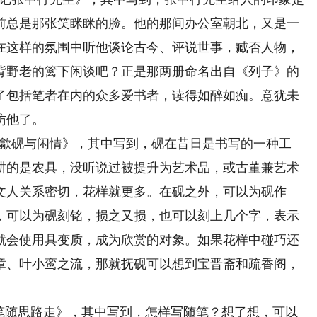
前总是那张笑眯眯的脸。他的那间办公室朝北，又是一
在这样的氛围中听他谈论古今、评说世事，臧否人物，
背野老的篱下闲谈吧？正是那两册命名出自《列子》的
了包括笔者在内的众多爱书者，读得如醉如痴。意犹未
访他了。
章《歙砚与闲情》，其中写到，砚在昔日是书写的一种工
耕的是农具，没听说过被提升为艺术品，或古董兼艺术
文人关系密切，花样就更多。在砚之外，可以为砚作
，可以为砚刻铭，损之又损，也可以刻上几个字，表示
就会使用具变质，成为欣赏的对象。如果花样中碰巧还
章、叶小鸾之流，那就抚砚可以想到宝晋斋和疏香阁，
《笔随思路走》，其中写到，怎样写随笔？想了想，可以