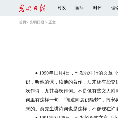
时政
国际
时评
理
首页
>
光明日报
>
正文
● 1990年11月4日，刊发张中行的文章
识，听他的课，读他的著作，后来还有些交
欢作诗，尤其喜欢作词。不是像有些文人附
词里有这样一句，“闻道同衾仍隔梦”，南
来的。俞先生讲诗词也是这样，不像现在许
● 1991年9月28日，刊发彭程的文章