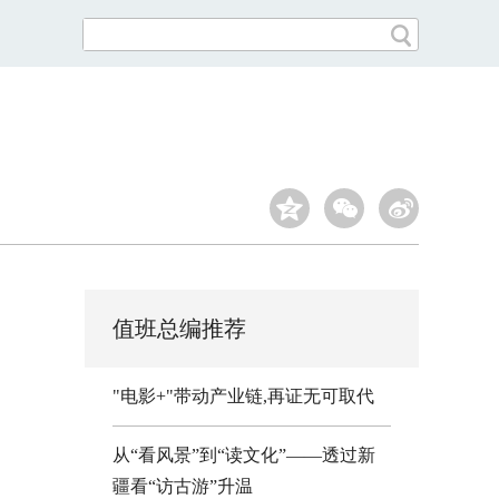
值班总编推荐
"电影+"带动产业链,再证无可取代
从“看风景”到“读文化”——透过新
疆看“访古游”升温