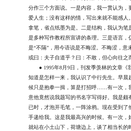
分作三个方面说。一是内容，我一贯认为，
爱人生；没有这样的情，写出来就不能感人
拿笔，省点纸墨为是。二是结构，我认为笔
是多种写作教程所宣讲的条理。三是语言，
是“不隔”，用今语说是不晦涩。不晦涩，
或曰：夫子自道乎？曰：不敢，但心向往之
● 1995年8月9日，刊发季羡林的文章
知道是怎样一来，我认识了中行先生。早晨
候只是抱拳一揖，算是打招呼……有一次，
意他竟然说我题写的书名字写得好。我是颇
已时，才泡开毛笔，一阵涂鸦。现在受到了
手递给我。这是我最高兴的时候。有一次，
就站在小土山下，荷塘边上，谈了相当长的