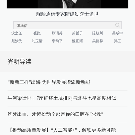
舰船通信专家陆建勋院士逝世
沈之荃
崔崑
顾诵芬
苏哲子
陈毓川
吴咸中
戴汝为
刘玉清
李幼平
魏正耀
吴德馨
孙玉
光明导读
“新新三样”出海 为世界发展增添新动能
牛河梁遗址：7座红烧土坑排列与北斗七星高度相似
洗牙出血、牙齿松动？那是你的口腔在“求救”
【推动高质量发展】“人工智能+”，解锁更多新可能