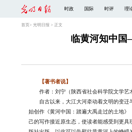
时政
国际
时评
理
首页
>
光明日报
>
正文
临黄河知中国
【著书者说】
作者：刘宁（陕西省社会科学院文学艺术
自古以来，大江大河牵动着文明的变迁与国
始创作《黄河中国：踏遍大禹走过的土地》
己的写作接近原生态，使读者能感受到更具
版社出版，以此可以告慰往昔黄河上的峥嵘