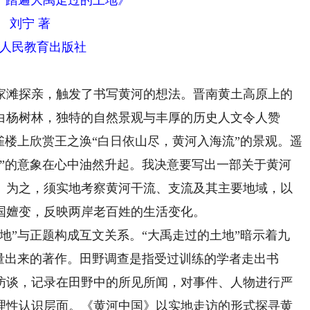
：踏遍大禹走过的土地》
刘宁 著
人民教育出版社
家滩探亲，触发了书写黄河的想法。晋南黄土高原上的
白杨树林，独特的自然景观与丰厚的历史人文令人赞
雀楼上欣赏王之涣“白日依山尽，黄河入海流”的景观。遥
家”的意象在心中油然升起。我决意要写出一部关于黄河
。为之，须实地考察黄河干流、支流及其主要地域，以
国嬗变，反映两岸老百姓的生活变化。
”与正题构成互文关系。“大禹走过的土地”暗示着九
量出来的著作。田野调查是指受过训练的学者走出书
访谈，记录在田野中的所见所闻，对事件、人物进行严
理性认识层面。《黄河中国》以实地走访的形式探寻黄