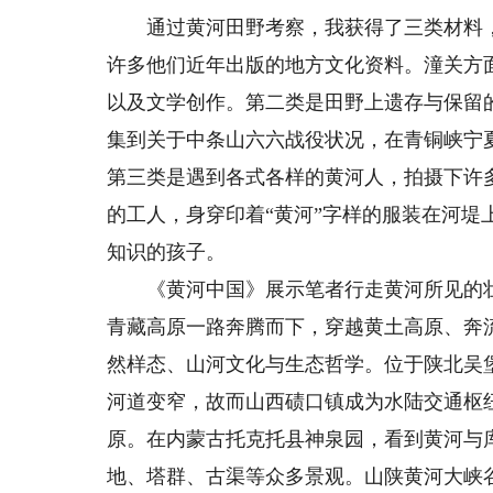
通过黄河田野考察，我获得了三类材料，
许多他们近年出版的地方文化资料。潼关方
以及文学创作。第二类是田野上遗存与保留
集到关于中条山六六战役状况，在青铜峡宁
第三类是遇到各式各样的黄河人，拍摄下许
的工人，身穿印着“黄河”字样的服装在河
知识的孩子。
《黄河中国》展示笔者行走黄河所见的壮
青藏高原一路奔腾而下，穿越黄土高原、奔
然样态、山河文化与生态哲学。位于陕北吴
河道变窄，故而山西碛口镇成为水陆交通枢
原。在内蒙古托克托县神泉园，看到黄河与
地、塔群、古渠等众多景观。山陕黄河大峡