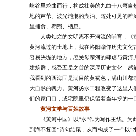
峡谷里蛇曲而行，构成壮美的九曲十八弯自
地的芦苇、波光滟滟的湖泊、随处可见的滩
里捕食、翱翔、栖息。
人类灿烂的文明离不开河流的哺育，《黄
黄河流过的土地上，我在洛阳瞻仰历史文化
容易决堤的地方，感受母亲河的肆虐与黄河
建筑群，感受五岳之首的深厚历史文化。感
我看到的西海固是满目的黄褐色，满山川都
大自然的魄力。黄河扬水工程改变了这里人
们的家门口，或宅院里仍保留着当年挖的一
黄河文学与百姓故事
《黄河中国》以“水”作为写作主线。为此
到海不复回”诗句结尾，从而构成了一个以“