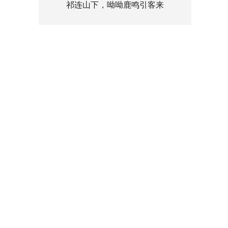
祁连山下，呦呦鹿鸣引客来