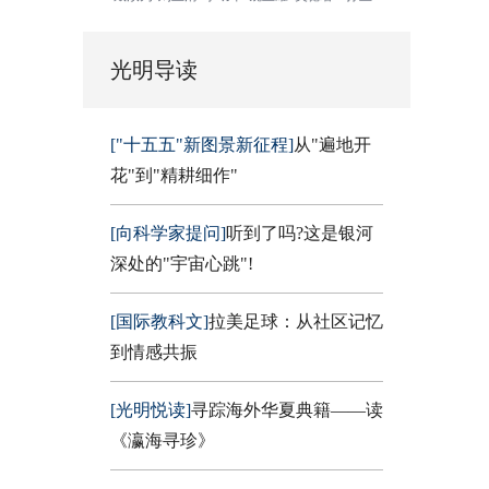
光明导读
["十五五"新图景新征程]
从"遍地开
花"到"精耕细作"
[向科学家提问]
听到了吗?这是银河
深处的"宇宙心跳"!
[国际教科文]
拉美足球：从社区记忆
到情感共振
[光明悦读]
寻踪海外华夏典籍——读
《瀛海寻珍》