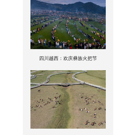
四川越西：欢庆彝族火把节