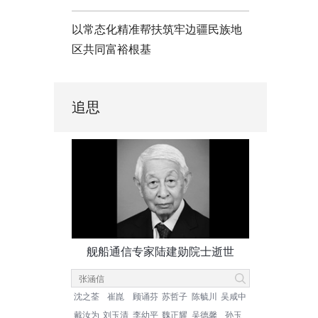
以常态化精准帮扶筑牢边疆民族地
区共同富裕根基
追思
舰船通信专家陆建勋院士逝世
沈之荃
崔崑
顾诵芬
苏哲子
陈毓川
吴咸中
戴汝为
刘玉清
李幼平
魏正耀
吴德馨
孙玉