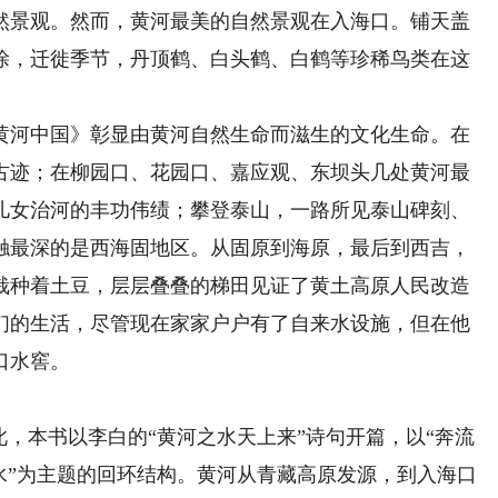
然景观。然而，黄河最美的自然景观在入海口。铺天盖
涂，迁徙季节，丹顶鹤、白头鹤、白鹤等珍稀鸟类在这
河中国》彰显由黄河自然生命而滋生的文化生命。在
古迹；在柳园口、花园口、嘉应观、东坝头几处黄河最
儿女治河的丰功伟绩；攀登泰山，一路所见泰山碑刻、
触最深的是西海固地区。从固原到海原，最后到西吉，
栽种着土豆，层层叠叠的梯田见证了黄土高原人民改造
们的生活，尽管现在家家户户有了自来水设施，但在他
口水窖。
，本书以李白的“黄河之水天上来”诗句开篇，以“奔流
水”为主题的回环结构。黄河从青藏高原发源，到入海口