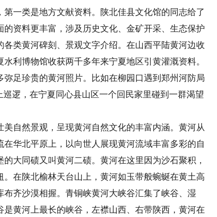
第一类是地方文献资料。陕北佳县文化馆的同志给了
面的资料更丰富，涉及历史文化、金矿开采、生态保护
的各类黄河碑刻、景观文字介绍。在山西平陆黄河边收
夏水利博物馆收获两千多年来宁夏地区引黄灌溉资料。
多弥足珍贵的黄河照片。比如在柳园口遇到郑州河防局
堤上巡逻，在宁夏同心县山区一个回民家里碰到一群渴望
美自然景观，呈现黄河自然文化的丰富内涵。黄河从
流在华北平原上，以向世人展现黄河流域丰富多彩的自
堡的大同碛又叫黄河二碛。黄河在这里因为沙石聚积，
纽。在陕北榆林天台山上，黄河如玉带般蜿蜒在黄土高
库布齐沙漠相握。青铜峡黄河大峡谷汇集了峡谷、湿
谷是黄河上最长的峡谷，左襟山西、右带陕西，黄河在