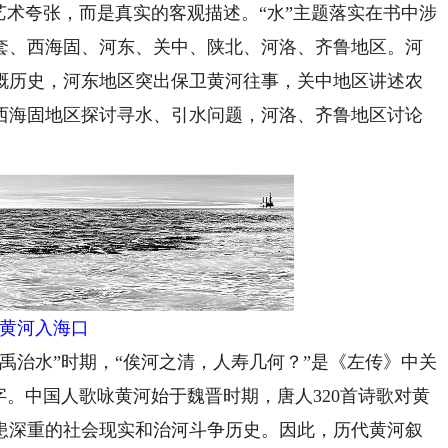
艺术夸张，而是真实的客观描述。“水”主题落实在书中涉
套、西海固、河东、关中、陕北、河洛、齐鲁地区。河
溉历史，河东地区突出保卫黄河往事，关中地区讲述农
西海固地区探讨寻水、引水问题，河洛、齐鲁地区讨论
黄河入海口
治水”时期，“俟河之清，人寿几何？”是《左传》中关
字。中国人歌咏黄河始于魏晋时期，唐人320首诗歌对黄
患深重的社会现实和治河斗争历史。因此，历代黄河叙