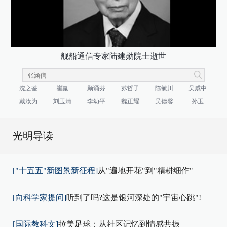
舰船通信专家陆建勋院士逝世
沈之荃
崔崑
顾诵芬
苏哲子
陈毓川
吴咸中
戴汝为
刘玉清
李幼平
魏正耀
吴德馨
孙玉
光明导读
["十五五"新图景新征程]
从"遍地开花"到"精耕细作"
[向科学家提问]
听到了吗?这是银河深处的"宇宙心跳"!
[国际教科文]
拉美足球：从社区记忆到情感共振