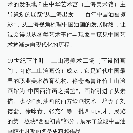
术的发源地？由中华艺术宫（上海美术馆）主
导策划的展览“从上海出发——百年中国油画掠
影”，从上海视角梳理中国油画的发展脉络，让
观众得以从各类艺术事件与现象中窥见中国艺
术逐渐走向现代化的历程。
19世纪下半叶，土山湾美术工场（下设图画
间，习称土山湾画馆）成立，它是近代中国最
早的职业美术教育机构。徐悲鸿曾评价土山湾
画馆为“中国西洋画之摇篮”。画馆引进了从素
描、水彩画到油画的西方绘画技术，培养了刘
德斋、徐咏青、张充仁等一批西画人才。展览
的第一板块“西画初菁”部分，展示了这段中国油
画萌生时期的各类史料和作品。