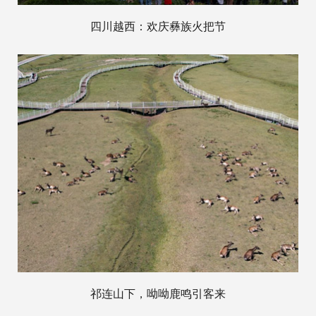
四川越西：欢庆彝族火把节
祁连山下，呦呦鹿鸣引客来