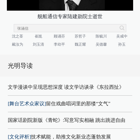
舰船通信专家陆建勋院士逝世
沈之荃
崔崑
顾诵芬
苏哲子
陈毓川
吴咸中
戴汝为
刘玉清
李幼平
魏正耀
吴德馨
孙玉
光明导读
文学漫谈中呈现思想深度 读文学访谈录《东拉西扯》
[舞台艺术众家议]
留住戏曲唱词里的那缕“文气”
国家话剧院新版《青蛇》:写意写实相融 跳出跳进自由
[文化评析]
技术赋能，助推文化新业态蓬勃发展