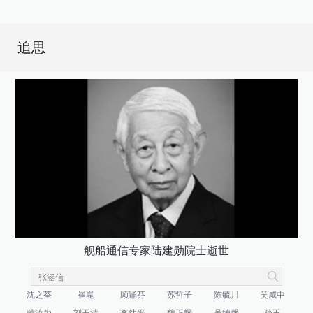
追思
舰船通信专家陆建勋院士逝世
沈之荃
崔崑
顾诵芬
苏哲子
陈毓川
吴咸中
戴汝为
刘玉清
李幼平
魏正耀
吴德馨
孙玉