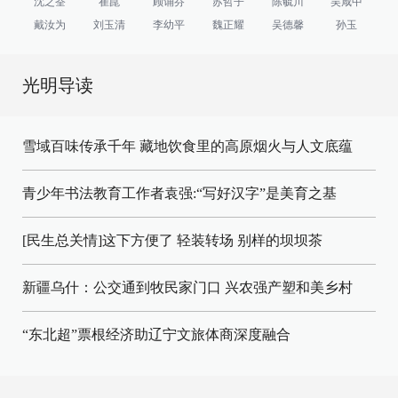
沈之荃
崔崑
顾诵芬
苏哲子
陈毓川
吴咸中
戴汝为
刘玉清
李幼平
魏正耀
吴德馨
孙玉
光明导读
雪域百味传承千年 藏地饮食里的高原烟火与人文底蕴
青少年书法教育工作者袁强:“写好汉字”是美育之基
[民生总关情]这下方便了
轻装转场
别样的坝坝茶
新疆乌什：公交通到牧民家门口
兴农强产塑和美乡村
“东北超”票根经济助辽宁文旅体商深度融合