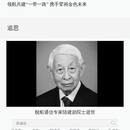
领航共建“一带一路” 携手擘画金色未来
追思
舰船通信专家陆建勋院士逝世