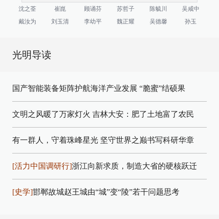
沈之荃
崔崑
顾诵芬
苏哲子
陈毓川
吴咸中
戴汝为
刘玉清
李幼平
魏正耀
吴德馨
孙玉
光明导读
国产智能装备矩阵护航海洋产业发展
“脆蜜”结硕果
文明之风暖了万家灯火
吉林大安：肥了土地富了农民
有一群人，守着珠峰星光
坚守世界之巅书写科研华章
[活力中国调研行]
浙江向新求质，制造大省的硬核跃迁
[史学]
邯郸故城赵王城由“城”变“陵”若干问题思考