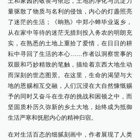
土和家园的敬畏与依恋，土地的净化与沉淀力
量驱散了物质与名利的侵蚀，内心的灯盏照亮
了迷茫的生活；《晌熟》中郑小蝉毕业返乡，
从在家中等待的迷茫无措到投入务农的明朗充
实，在熟悉的土地上重拾了爱情，在日日的耕
耘中寻回了生活的本心……作者以洞察世事的
双眼和巧妙精致的笔触，描绘着京西大地生动
而深刻的世态图景。在这里，生命的渴望与大
地的恩赐相互交融，人们沉浸在大自然慷慨赐
予的同时又奋斗在生存的挑战和困顿之中，而
坚固质朴历久弥新的乡土大地，始终成为抵御
生活严寒和抚慰内心的精神归宿。
在对生活百态的细腻刻画中，作者展现了人类