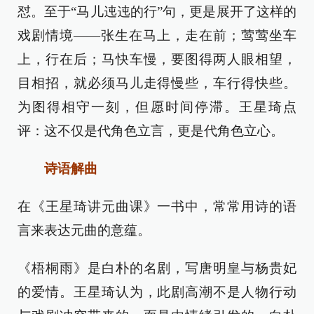
怼。至于“马儿迍迍的行”句，更是展开了这样的
戏剧情境——张生在马上，走在前；莺莺坐车
上，行在后；马快车慢，要图得两人眼相望，
目相招，就必须马儿走得慢些，车行得快些。
为图得相守一刻，但愿时间停滞。王星琦点
评：这不仅是代角色立言，更是代角色立心。
诗语解曲
在《王星琦讲元曲课》一书中，常常用诗的语
言来表达元曲的意蕴。
《梧桐雨》是白朴的名剧，写唐明皇与杨贵妃
的爱情。王星琦认为，此剧高潮不是人物行动