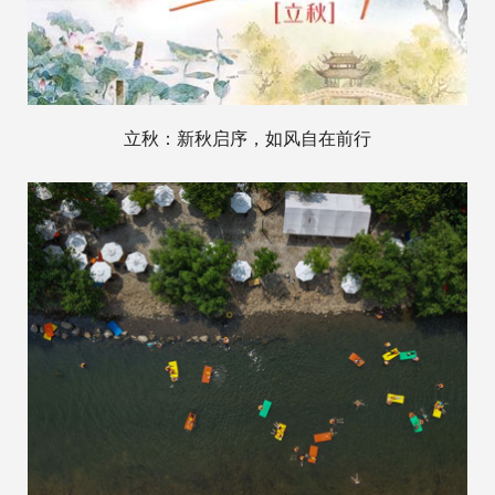
立秋：新秋启序，如风自在前行