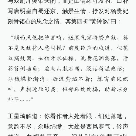
与戏剧冲突带来的，而是由情绪引发的。白朴
写唐明皇自蜀还京、触景生情，抒发对杨贵妃
刻骨铭心的思念之情。其第四折“黄钟煞”曰：
“顺西风低把纱窗哨，送寒气频将绣户敲，莫
不是天故将人愁闷搅？前度铃声响栈道，似花
奴羯鼓调，如伯牙水仙操。洗黄花润篱落，渍
苍苔倒墙角；渲湖山漱石窍，浸枯荷溢池沼；
沾残蝶粉渐消，洒流萤焰不着；绿窗前促织
叫，声相近雁影高；催邻砧处处捣，助新凉分
外早……”
王星琦解道：你看作者大处着眼，细处落笔，
意韵不尽，余味绵缈。大处是西风寒气，铃声