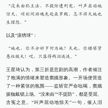
“没来由犯王法，不提防遭刑宪，叫声屈动地
惊天，顷刻间游魂先赴森罗殿，怎不将天地也
生埋怨。”
以及“滚绣球”：
“地也，你不分好歹何为地？天也，你错堪贤
愚枉做天！哎，只落得两泪涟涟。”
王星琦认为，第三折是悲剧的高潮，作者倾注
了饱满的情绪来塑造窦娥形象。一开场便营造
了一种紧张的氛围——监斩官严命吆喝，窦娥
披枷戴锁上场。“没来由”“不提防”，都是受屈、
含冤之意。“叫声屈动地惊天”一句，催人泪