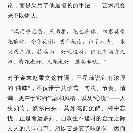
论，而是采用了他最擅长的手法——艺术感受
来予以体认。
“风雨替花愁，风雨罢，花也应休。劝君莫惜
花前醉，今年花谢，明年花谢，白了人头。 乘
兴两三瓯，拣溪山，好处追游，但教有酒身无
事，有花也好，无花也好，选甚春秋。”
对于金末赵秉文这首词，王星琦说它有浓厚
的“曲味”，不仅缘于其形式、句法、节奏、情
调，更在于它的气息和风格，以及“心境”——人
生如寄、倏尔白头，莫如花前沉醉、杯中忘
忧，正是命运多舛、自叹生不逢时的金元之际
文人的共同心声。所以它是变了味的词，因而