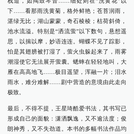
栈道，如羯鼓琴音……细处则在“洗黄花”以
下……看那雨洗黄菊，格外鲜艳；苍苔润雨，
湛绿无比；湖山蒙蒙，奇石棱棱；枯荷斜倚，
池水流溢。特别是“洒流萤”以下数句，悬想遥
思，以揣以摩，妙语连连。蝴蝶不见了踪影，
怕是其翅膀被打湿了，萤火虫躲起来了，雨雾
潮湿使它无法展开萤囊。蟋蟀在轻轻地叫，大
雁在高高地飞……极目遥望，浑融一片；泪水
雨水，难分难解……剧中营造的意境由此走向
极致。
最后，不得不提，王星琦酷爱书法，其书写已
形成自己的面貌：潇洒飘逸，又不逾法度；俊
朗神秀，又不失劲道。本书的多幅书法作品均