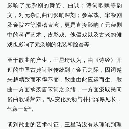
影响了元杂剧的舞姿、曲调；诗词歌赋等韵
文，对元杂剧曲词影响深刻；参军戏、宋杂剧
及金院本等滑稽表演，更是直接影响了元杂剧
中的科诨艺术，皮影戏、傀儡戏以及古老的傩
戏也影响了元杂剧的化装和脸谱等。
至于散曲的产生，王星琦认为，由《诗经》开
创的中国古典诗歌传统到了金元之际，因词越
来越精致而不得不变，散曲由此应运而生。散
曲一方面承袭唐宋词之余绪，一方面汲取民间
俗曲歌谣营养，“以变化灵动与朴拙浑厚见长，
气象一新”。
谈到散曲的艺术特征，王星琦没有从理论到理