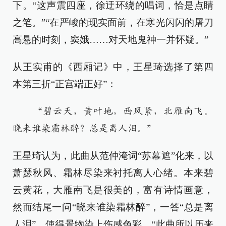
下。“这声震四座，徐迂环绕的唱词，恰是点睛
之笔。”“在严峻的现实面前，在寒光闪闪的屠刀
高悬的时刻，窦娥……对天地鬼神一并怀疑。”
从王实甫的《西厢记》中，王星琦选择了第四
本第三折“正宫端正好”：
“碧云天，黄叶地，西风紧，北雁南飞。
晓来谁染霜林醉？总是离人泪。”
王星琦认为，此曲从范仲淹词“苏幕遮”化来，以
萧瑟秋风、霜林尽染来衬托离人心绪。本来碧
云黄花，大雁南飞是很美的，富有诗情画意，
然而结尾一问“晓来谁染霜林醉”，一答“总是离
人泪”，使得景物染上伤感色彩。“此曲所以历来