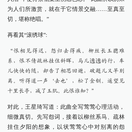
为人们所激赏，就在于它情景交融……至真至
切，堪称绝唱。”
再看其“滚绣球”:
“恨相见得迟，怨归去得疾。柳丝长玉骢难
系，恨不倩疏林挂住斜晖，马儿迍迍的行，车
儿快快的随，却告了相思回避，破题儿又早别
离。听得道一声‘去也’，松了金钏。遥望见
十里长亭，减了玉肌。此恨谁知？”
对此，王星琦写道：此曲全写莺莺心理活动，
细微真切。先写怨词，接着以柳丝系马、疏林
挂住夕阳的想象，以状莺莺心中对别离的怨