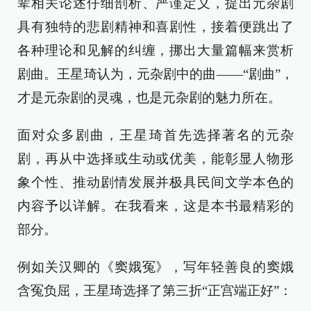
辈相关论述仔细剖析、严谨定义，提出元杂剧
具有独特的悲剧精神和喜剧性，接着便跳出了
各种理论和见解的纠缠，挪出大量篇幅来赏析
剧曲。王星琦认为，元杂剧中的曲——“剧曲”，
才是元杂剧的灵魂，也是元杂剧的魅力所在。
面对众多剧曲，王星琦首先选择著名的元杂
剧，再从中选择或生动或优美，能彰显人物形
象个性、推动剧情发展并极具民间文学本色的
内容予以详解。在我看来，这是本书最精彩的
部分。
例如关汉卿的《窦娥冤》，写年轻善良的窦娥
含冤负屈，王星琦选择了第三折“正宫端正好”：