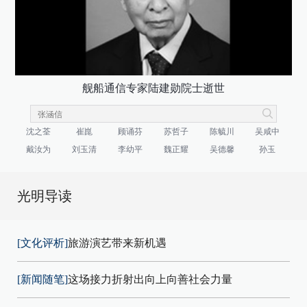
舰船通信专家陆建勋院士逝世
沈之荃
崔崑
顾诵芬
苏哲子
陈毓川
吴咸中
戴汝为
刘玉清
李幼平
魏正耀
吴德馨
孙玉
光明导读
[文化评析]
旅游演艺带来新机遇
[新闻随笔]
这场接力折射出向上向善社会力量