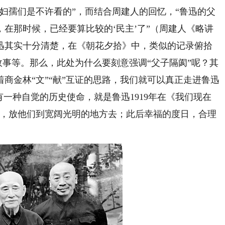
妇孺们是不许看的”，而结合周建人的回忆，“鲁迅的父
在那时候，已经要算比较的‘民主’了”（周建人《略讲
迅其实十分清楚，在《朝花夕拾》中，类似的记录俯拾
”故事等。那么，此处为什么要刻意强调“父子隔阂”呢？其
商金林“文”“献”互证的思路，我们就可以真正走进鲁迅
有一种自觉的历史使命，就是鲁迅1919年在《我们现在
门，放他们到宽阔光明的地方去；此后幸福的度日，合理