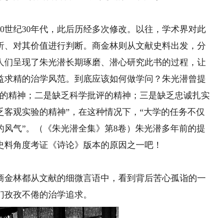
世纪30年代，此后历经多次修改。以往，学术界对此
析、对其价值进行判断。商金林则从文献史料出发，分
为人们呈现了朱光潜长期琢磨、潜心研究此书的过程，让
益求精的治学风范。到底应该如何做学问？朱光潜曾提
理的精神；二是缺乏科学批评的精神；三是缺乏忠诚扎实
乏客观实验的精神”，在这种情况下，“大学的任务不仅
的风气”。（《朱光潜全集》第8卷）朱光潜多年前的提
史料角度考证《诗论》版本的原因之一吧！
金林都从文献的细微言语中，看到背后苦心孤诣的一
们孜孜不倦的治学追求。