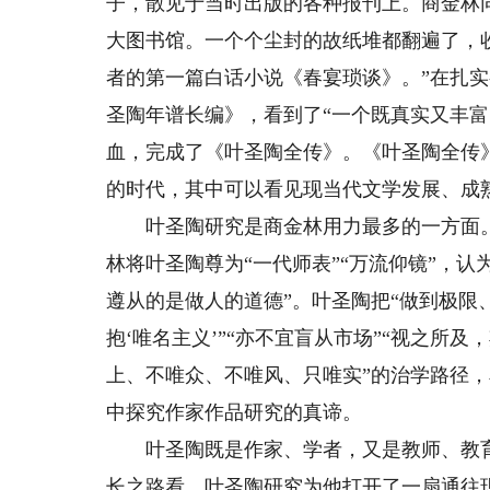
子，散见于当时出版的各种报刊上。商金林
大图书馆。一个个尘封的故纸堆都翻遍了，
者的第一篇白话小说《春宴琐谈》。”在扎
圣陶年谱长编》，看到了“一个既真实又丰富
血，完成了《叶圣陶全传》。《叶圣陶全传
的时代，其中可以看见现当代文学发展、成
叶圣陶研究是商金林用力最多的一方面。
林将叶圣陶尊为“一代师表”“万流仰镜”，
遵从的是做人的道德”。叶圣陶把“做到极限
抱‘唯名主义’”“亦不宜盲从市场”“视之所
上、不唯众、不唯风、只唯实”的治学路径
中探究作家作品研究的真谛。
叶圣陶既是作家、学者，又是教师、教育
长之路看，叶圣陶研究为他打开了一扇通往