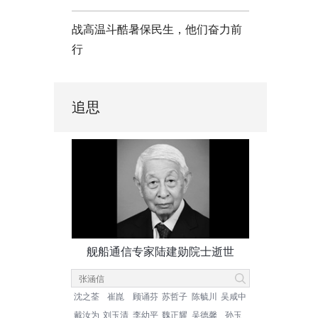
战高温斗酷暑保民生，他们奋力前
行
追思
舰船通信专家陆建勋院士逝世
沈之荃
崔崑
顾诵芬
苏哲子
陈毓川
吴咸中
戴汝为
刘玉清
李幼平
魏正耀
吴德馨
孙玉