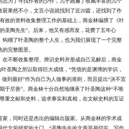
同志为了寻找作者的少作，几乎跑遍了收藏丰富的几个
收获果然不小，文言小说就找到了近20篇，还找到了作
实有效的资料收集整理工作的基础上，商金林编撰了《叶
的圣陶先生”。后来，他又有感而发，花费了五年心
》钩稽了叶圣陶的整个人生，也为我们展现了一个完整
熟的完整图景。
在不断收集整理、辨识史料并形成自己见解后，商金
认为叶圣陶之所以取得巨大成绩，“凭借的是渊博的学识，
、做到最好”作为自己为人做事的准则，而且提出“决不宜
及，期于尽善”。商金林十分自然地继承了叶圣陶这种“不唯
，尊重文献和史料，追求事实和真相，在文献史料的互证
家，同时还是杰出的编辑出版家。从商金林的学术成
现代文学研究的大门，“圣陶先生的文章平易切实，写作