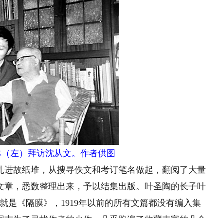
金林（左）拜访沈从文。作者供图
扎进故纸堆，从搜寻佚文和考订笔名做起，翻阅了大量
散文章，悉数整理出来，予以结集出版。叶圣陶的长子叶
就是《隔膜》，1919年以前的所有文篇都没有编入集