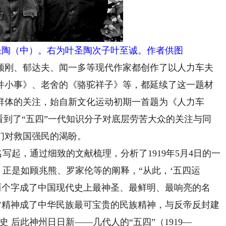
叶圣陶（中）。右为叶圣陶次子叶至诚。作者供图
刚、郁达夫、闻一多等现代作家都创作了以人力车夫
件小事》、老舍的《骆驼祥子》等，都延续了这一题材
群体的关注，始自新文化运动初期一首题为《人力车
看到了“五四”一代知识分子对底层劳苦大众的关注与同
们对救国强民的渴盼。
写起，通过细致的文献梳理，分析了1919年5月4日的一
。正是如顾兆熊、罗家伦等的阐释，“从此，‘五四运
’两个字成了中国现代史上最神圣、最鲜明、最响亮的名
’精神成了中华民族最可宝贵的民族精神，与反帝反封建
 后此神州日日新——几代人的“五四”（1919—