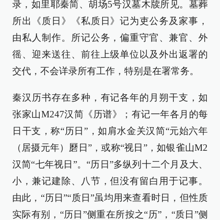
录，如里耶秦简、胡场5号汉墓木牍所见。墓葬
所出《质日》《私质日》记为吏公务及家事，
由私人制作。所记公务，偏重守官、兼官、外
徭、迎来送往、前往上级单位以及外出返署的
交代，不会详录所有工作，特别是在署常务。
秦汉历书存在多种，有记各年的月朔干支，如
张家山M247汉简《历谱》；有记一年各月的每
日干支，称“历日”，如肩水金关汉简“元始六年
（居摄元年）磿日”，或称“视日”，如银雀山M2
汉简“七年视日”。“历日”多纵列十二个月及大、
小，兼记建除、八节，但没有留白用于记事。
由此，“历日”“质日”虽均用来查看时日，但性质
实际有别，“历日”侧重在所按之“历”，“质日”侧