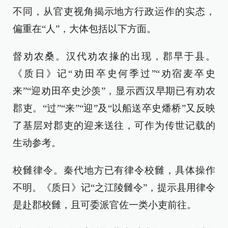
不同，从官吏视角揭示地方行政运作的实态，
偏重在“人”，大体包括以下方面。
督劝农桑。汉代劝农掾的出现，郡早于县。
《质日》记“劝田卒史何季过”“劝宿麦卒史
来”“迎劝田卒史沙羡”，显示西汉早期已有劝农
郡吏。“过”“来”“迎”及“以船送卒史燔桥”又反映
了基层对郡吏的迎来送往，可作为传世记载的
生动参考。
校雠律令。秦代地方已有律令校雠，具体操作
不明。《质日》记“之江陵雠令”，提示县用律令
是赴郡校雠，且可委派官佐一类小吏前往。