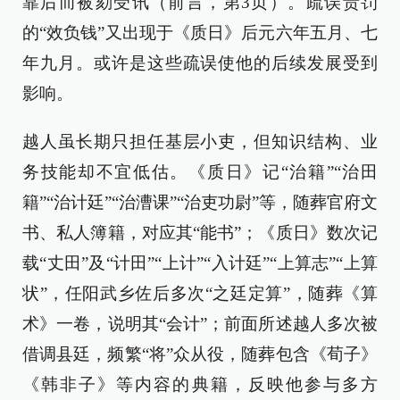
靠后而被劾受讯（前言，第3页）。疏误责罚
的“效负钱”又出现于《质日》后元六年五月、七
年九月。或许是这些疏误使他的后续发展受到
影响。
越人虽长期只担任基层小吏，但知识结构、业
务技能却不宜低估。《质日》记“治籍”“治田
籍”“治计廷”“治漕课”“治吏功尉”等，随葬官府文
书、私人簿籍，对应其“能书”；《质日》数次记
载“丈田”及“计田”“上计”“入计廷”“上算志”“上算
状”，任阳武乡佐后多次“之廷定算”，随葬《算
术》一卷，说明其“会计”；前面所述越人多次被
借调县廷，频繁“将”众从役，随葬包含《荀子》
《韩非子》等内容的典籍，反映他参与多方