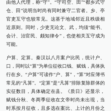
由他人代理，称“守”。“守司空、田”“都乡式守
仓、田”说明当时尚有同时兼守二官者。乡、亭
官吏互守也较常见。这基于地域邻近且秩级相
近原则。同时，少吏无论文、武，均须“能书、
会计、治官民、颇知律令”，也使相关互守成为
可能。
户算、定算。秦汉以八月案户比民，统计户、
口，同时以“算”为单位征收口钱、赋钱，具体执
行在乡。“户算”可读作“户、算”，“算”对应簿书
常见的“凡算”。“定算”是“凡算”排除复除群体的
实征数目，具体确定在县。《质日》还显示，
赋钱分秋、冬两季征收在文帝时尚未出现，当
时系按月征收，且多选在案比、上计的月份之