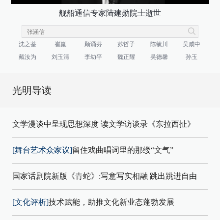
舰船通信专家陆建勋院士逝世
沈之荃
崔崑
顾诵芬
苏哲子
陈毓川
吴咸中
戴汝为
刘玉清
李幼平
魏正耀
吴德馨
孙玉
光明导读
文学漫谈中呈现思想深度 读文学访谈录《东拉西扯》
[舞台艺术众家议]
留住戏曲唱词里的那缕“文气”
国家话剧院新版《青蛇》:写意写实相融 跳出跳进自由
[文化评析]
技术赋能，助推文化新业态蓬勃发展