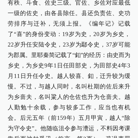
有秩、斗食、佐史三级。官佐、乡佐对应最低
一级的佐史，由各县除任。县还负责佐、史功
劳排序与迁补，无须上报。《编年记》记载
了“喜”的身份变动：19岁为史，20岁为乡史，
22岁升任安陆令史，23岁为鄢令史，37岁可能
为郡属。里耶秦简记载了“釦”的经历：由史而为
乡史，为乡史9年1日任田部史，为田部史4年3
月11日升任令史。越人较喜、釦，迁升较为缓
慢。不过，与越人同时，名叫杜期的佐后来升
为乡啬夫，名叫粱人的仓佐也升为仓啬夫。越
人勤勉十余载，参与较多工作，应当也有机
会。后元五年（前159年）五月甲寅，越人“除
为守令史”。他随临沮令参与漕运，不料因考课