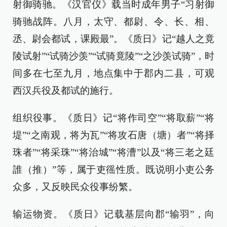
射御骑驰。《汉官仪》载当时成年男子“习射御
骑驰战阵。八月，太守、都尉、令、长、相、
丞、尉会都试，课殿最”。《质日》记“越人之竟
陵试射”“试骑沙羡”“试骑竟陵”“之沙羡试骑”，时
间多在七至九月，地点集中于郡内二县，可观
西汉兵役及都试的施行。
组织役事。《质日》记“将作司空”“将取薪”“将
堤”“之南观，将为瓦”“将攻石唐（塘）者”“将择
珠者”“将采珠”“将治城”“将漕”以及“将三老之廷
誰（推）”等，属于吏徭性质。既说明小吏公务
众多，又反映民众役事纷繁。
输运物资。《质日》记载基层向郡“输羽”，向