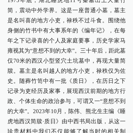
1975年底，湖北睡虎地11号秦墓出土大量竹
简，震动中外学界。这是一座普通小墓，墓主
是名叫喜的地方小吏，禄秩不过斗食。围绕他
身侧的竹书中有大事系年的《编年记》，在每
年之下记录喜的个人及家庭要事，历史学家马
雍视其为“意想不到的大幸”。三十年后，距此墓
仅70米的西汉小型竖穴土坑墓中，再现大量简
牍。墓主是名叫越人的地方小吏，禄秩仅为佐
史。随葬竹笥中有一批《质日》，在历日之下
记录为吏经历及家事，展现西汉前期的地方行
政、个体生命的政治参与，可谓又一“意想不到
的大幸”。2023年10月，陈伟、熊北生主编《睡
虎地西汉简牍·质日》由中西书局出版，从这一
珍贵材料中我们不仅能够了解当时的相关制