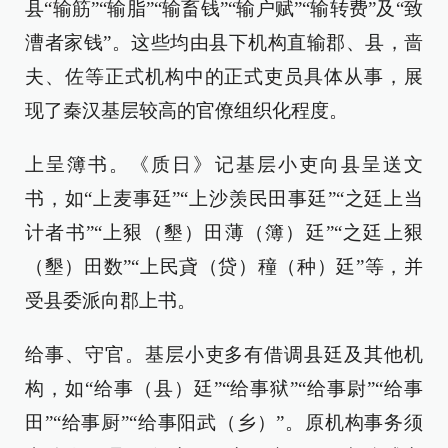
县“输筋”“输脂”“输畜钱”“输户赋”“输转费”及“致
漕者家钱”。这些均由县下机构直输郡、县，啬
夫、佐等正式机构中的正式吏员具体从事，展
现了秦汉基层较高的官僚组织化程度。
上呈簿书。《质日》记基层小吏向县呈送文
书，如“上麦事廷”“上沙羡民田事廷”“之廷上当
计者书”“上豤（墾）田薄（簿）廷”“之廷上豤
（墾）田数”“上民貣（贷）穜（种）廷”等，并
受县委派向郡上书。
给事、守官。基层小吏多有借调县廷及其他机
构，如“给事（县）廷”“给事狱”“给事尉”“给事
田”“给事厨”“给事阳武（乡）”。原机构事务须