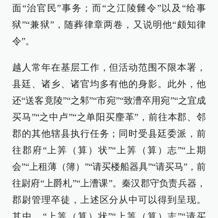
面“治官民”事务；而“之江陵雠令”以及“给事
狱”“兼狱”，随葬律章两卷，又说明他“颇知律
令”。
越人常年在基层工作，但活动范围不限本署，
县廷、诸乡、诸官均多有他的身影。此外，他
还“送客竟陵”“之邾”“市宛”“致漕卒用宛”“之宜成
买马”“之中卢”“之单阳买麈革”，前往本郡、邻
郡的其他辖县执行任务；同时受县廷委派，前
往郡府“上筭（算）状”“上筭（算）志”“上期
会”“上租薄（簿）”“请买楼船器具”“请买马”，前
往尉府“上爵札”“上漕课”。秦汉郡守负责兵器，
郡尉管理卒徒，上述区分从中可以得到呈现。
其中，“上筭（算）状”“上筭（算）志”“请买