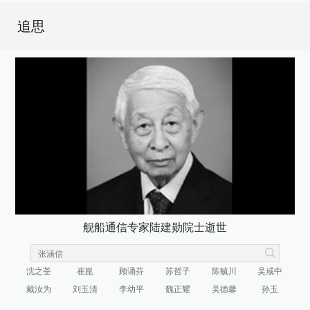
追思
舰船通信专家陆建勋院士逝世
沈之荃
崔崑
顾诵芬
苏哲子
陈毓川
吴咸中
戴汝为
刘玉清
李幼平
魏正耀
吴德馨
孙玉