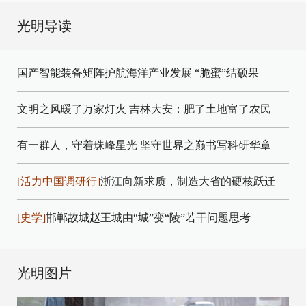
光明导读
国产智能装备矩阵护航海洋产业发展
“脆蜜”结硕果
文明之风暖了万家灯火
吉林大安：肥了土地富了农民
有一群人，守着珠峰星光
坚守世界之巅书写科研华章
[活力中国调研行]
浙江向新求质，制造大省的硬核跃迁
[史学]
邯郸故城赵王城由“城”变“陵”若干问题思考
光明图片