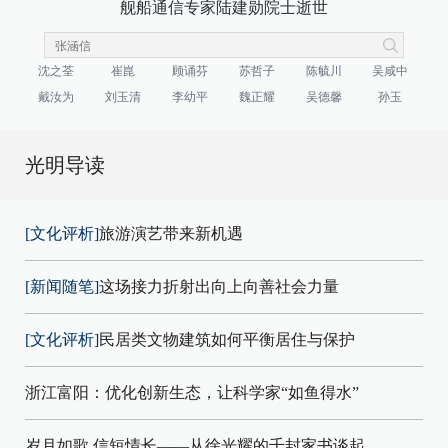
舰船通信专家陆建勋院士逝世
沈之荃
崔崑
顾诵芬
苏哲子
陈毓川
吴咸中
戴汝为
刘玉清
李幼平
魏正耀
吴德馨
孙玉
光明导读
[文化评析]
旅游演艺带来新机遇
[新闻随笔]
这场接力折射出向上向善社会力量
[文化评析]
民居类文物建筑如何平衡居住与保护
浙江富阳：优化创新生态，让科学家“如鱼得水”
岁月如歌 信短情长——从徐光耀的千封家书谈起