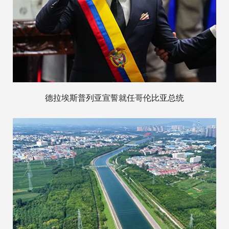
德拉埃斯普列亚宣誓就任哥伦比亚总统