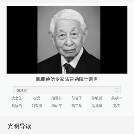
舰船通信专家陆建勋院士逝世
沈之荃
崔崑
顾诵芬
苏哲子
陈毓川
吴咸中
戴汝为
刘玉清
李幼平
魏正耀
吴德馨
孙玉
光明导读