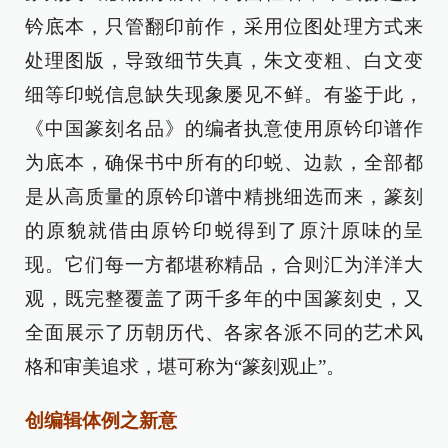
钤底本，只管翻印前作，采用位图处理方式来
处理图版，导致细节失真，朱文变粗、白文变
细等印蜕信息缺失现象屡见不鲜。有鉴于此，
《中国篆刻名品》的编者执意使用原钤印谱作
为底本，确保书中所有的印蜕、边款，全部都
是从高质量的原钤印谱中精挑细选而来，篆刻
的原貌就借由原钤印蜕得到了原汁原味的呈
现。它们每一方都堪称精品，合则汇为洋洋大
观，既完整覆盖了两千多年的中国篆刻史，又
全面展示了历朝历代、各家各派不同的艺术风
格和审美追求，堪可称为“篆刻观止”。
创编辑体例之新意