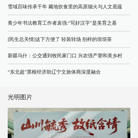
雪域百味传承千年 藏地饮食里的高原烟火与人文底蕴
青少年书法教育工作者袁强:“写好汉字”是美育之基
[民生总关情]这下方便了
轻装转场
别样的坝坝茶
新疆乌什：公交通到牧民家门口
兴农强产塑和美乡村
“东北超”票根经济助辽宁文旅体商深度融合
光明图片