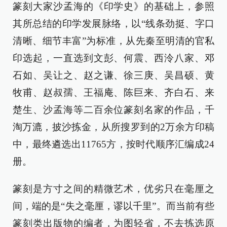
篆刻大家沙孟海的《印学史》的基础上，参照
其所总结的印学发展脉络，以“线条劲挺、字口
清晰、细节丰富”为标准，从先秦至明清的官私
印选起，一直选到文彭、何震、西泠八家、邓
石如、吴让之、赵之谦、徐三庚、吴昌硕、黄
牧甫、赵叔孺、王福庵、陈巨来、齐白石、来
楚生、沙孟海等二百余位篆刻名家的作品，千
淘万漉，披沙拣金，从所搜罗到的2万余方印稿
中，最终遴选出11765方，按时代顺序汇编成24
册。
篆刻是方寸之间的精微艺术，优劣只在毫厘之
间，端的是“失之毫厘，谬以千里”。而当前有些
篆刻类出版物的编者，为图轻省，不去拣选原