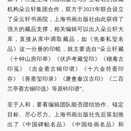
机构朵云轩集团合作，双方于2021年联合设立
了朵云轩书画院，上海书画出版社由此获得了
强大的藏品支撑，相关编辑可以出入朵云轩大
库，直接从库中调取藏品，如《先秦私玺名
品》这一分册的印蜕，就主要选自“朵云轩藏
《十钟山房印举》《伏庐考藏玺印》《稽庵古
印笺》《吉金斋古铜印谱》《十六金符斋印
存》《善斋玺印录》《遯盦秦汉古印》《二百
兰亭斋古铜印选》等原钤印谱”。
至于人和，要看编辑团队能否团结协作、锚定
目标、尽心尽力。上海书画出版社先后策划推
出了《中国碑帖名品》《中国绘画名品》和