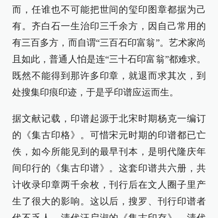
而，任谁也不可能把世间的玺印图章都据为己
有。齐白石一生治印三千余方，因自己常用的
有三百多方，而自谓“三百石印富翁”。艺术家尚
且如此，普通人怕是连“三十石印富翁”都难求。
既然不能得到那许多印章，就退而求其次，到
处搜集印痕印迹，于是乎印谱应运而生。
据文献记载，印谱起源于北宋时期杨克一编订
的《集古印格》。可惜宋元时期的印谱都已亡
佚，如今所能见到的最早刊本，是明代隆庆年
间印行的《集古印谱》。这套印谱共六册，共
计收录印章两千余枚，刊行后在文人圈子里产
生了很大的影响。这以后，搜罗、刊行印谱者
代不乏人，清代汪启淑的《集古印存》、清代