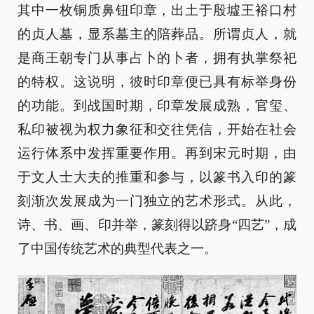
其中一枚铜质鼻钮印章，出土于殷墟王裕口村
的贞人墓，显系墓主的陪葬品。所谓贞人，就
是商王朝专门从事占卜的卜者，拥有执掌祭祀
的特权。这说明，彼时印章便已具有标举身份
的功能。到战国时期，印章发展成熟，官玺、
私印被视为权力象征和交往凭信，开始在社会
运行体系中发挥重要作用。再到宋元时期，由
于文人士大夫的推重和参与，以篆书入印的篆
刻渐次发展成为一门独立的艺术形式。从此，
诗、书、画、印并举，篆刻得以跻身“四艺”，成
了中国传统艺术的典型代表之一。