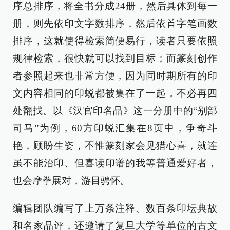
序总排序，将全书分成24册，然后具体到每一
册，则先依印文字数排序，然后依首字笔画数
排序，这就使得检索简便易行，读者只要依照
规律检索，很快就可以找到目标；而篆刻创作
者参照起来也非常方便，因为同时期所有的印
文内容相同的印蜕都被集在了一起，不必再四
处翻找。以《汉官印名品》这一分册中的“别部
司马”为例，60方印蜕汇集在8页中，争奇斗
艳，顾盼生姿，不惟篆刻家会见猎心喜，就连
虽不能治印、但喜读印谱的我等普通爱好者，
也会摩拳展对，游目骋怀。
编辑团队编写了上万条注释、数百条印坛典故
和名家品评，还邀请了复旦大学等单位的古文