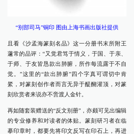
“别部司马”铜印 图由上海书画出版社提供
且看《沙孟海篆刻名品》这一分册书末所附王
蘧常的品评：“又觉君笃于情义，于国、于亲、
于师、于友皆恳款出肺腑，所作每流露于不自
觉。”这里的“款出肺腑”四个字真可谓切中肯
綮，对篆刻创作者而言无异于醍醐灌顶，对篆
刻欣赏者来说亦不啻渡人金针。
再如随套装赠送的“反文别册”，亦颇可见出编辑
的专业修养和对读者的体贴。篆刻研习者在临
摹印章时，都要先将印文反写在印石上，再进