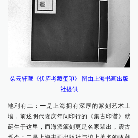
朵云轩藏《伏庐考藏玺印》 图由上海书画出版
社提供
地利有二：一是上海拥有深厚的篆刻艺术土
壤，前述明代隆庆年间印行的《集古印谱》就
诞生于这里，而海派篆刻更是名家辈出，震古
烁今；二是上海书画出版社与沪上著名的收藏