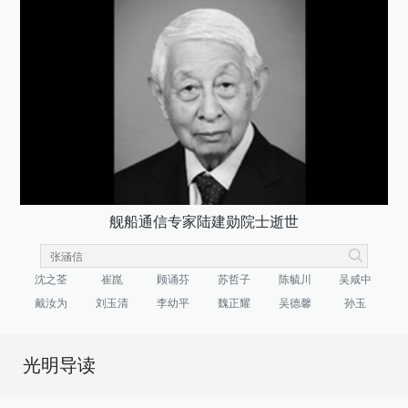
舰船通信专家陆建勋院士逝世
沈之荃
崔崑
顾诵芬
苏哲子
陈毓川
吴咸中
戴汝为
刘玉清
李幼平
魏正耀
吴德馨
孙玉
光明导读