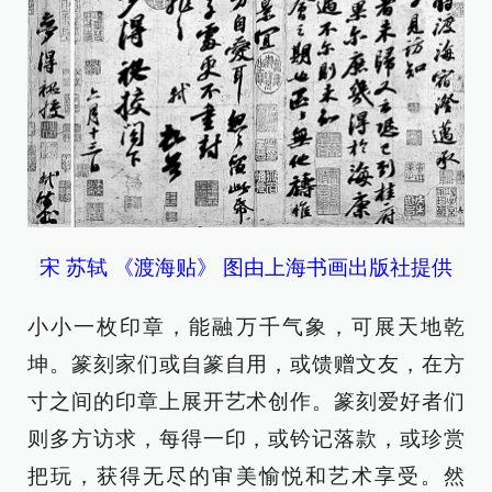
宋 苏轼 《渡海贴》 图由上海书画出版社提供
小小一枚印章，能融万千气象，可展天地乾
坤。篆刻家们或自篆自用，或馈赠文友，在方
寸之间的印章上展开艺术创作。篆刻爱好者们
则多方访求，每得一印，或钤记落款，或珍赏
把玩，获得无尽的审美愉悦和艺术享受。然