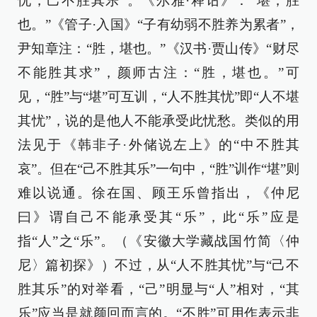
忧，己不胜其乐”。《尔雅·释诂》：“堪，胜
也。”《管子·入国》“子有幼弱不胜养为累者”，
尹知章注：“胜，堪也。”《汉书·贾山传》“财尽
不能胜其求”，颜师古注：“胜，堪也。”可
见，“胜”与“堪”可互训，“人不胜其忧”即“人不堪
其忧”，说的是他人不能承受此忧愁。类似的用
法见于《韩非子·外储说左上》的“中不胜其
哀”。但在“己不胜其乐”一句中，“胜”训作“堪”则
难以说通。徐在国、顾王乐曾指出，《仲尼
曰》谓自己不能承受其“乐”，此“乐”应是
指“人”之“乐”。（《安徽大学藏战国竹简〈仲
尼〉篇初探》）不过，从“人不胜其忧”与“己不
胜其乐”的对举看，“己”明显与“人”相对，“其
乐”应当是就颜回而言的。“不胜”可用作表示非