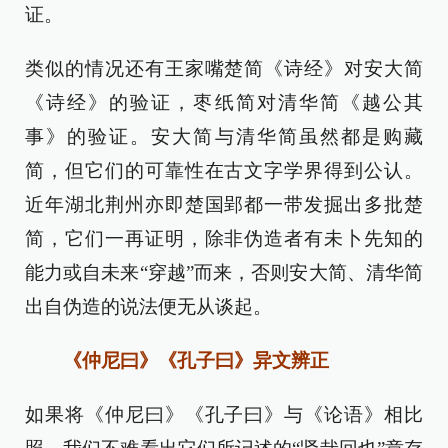
证。
类似的情况还有王家嘴楚简《诗经》对安大简
《诗经》的验证，枣纸简对清华简《越公其
事》的验证。安大简与清华简虽然都是购藏
简，但它们的可靠性在古文字学界得到公认。
近年湖北荆州亦即楚国郢都一带发掘出多批楚
简，它们一再证明，除非伪造者有未卜先知的
能力或自未来“穿越”而来，否则安大简、清华简
出自伪造的说法便无从谈起。
《仲尼曰》《孔子曰》异文辨正
如果将《仲尼曰》《孔子曰》与《论语》相比