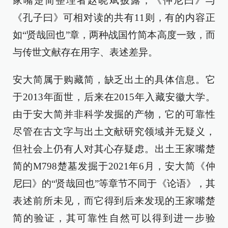
家嘴楚简整理者赵晓斌披露，《仲尼曰》与
《孔子曰》可相对读的共有11则，有的内容正
如“贤哉回也”章，两种战国竹简本高度一致，而
与传世文献存在用字、表述差异。
安大简属于购藏简，缺乏出土的具体信息。它
于2013年面世，后来在2015年入藏安徽大学。
由于安大简并非科学发掘的产物，它的可靠性
尽管在古文字与出土文献研究领域并无疑义，
但社会上仍有人对其心存疑虑。出土王家嘴楚
简的M798楚墓发掘于2021年6月，安大简《仲
尼曰》的“贤哉回也”等章节不同于《论语》，其
表述前所未见，而它得到后来发现的王家嘴楚
简的验证，其可靠性自然可以得到进一步验