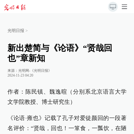
光明日报
>
新出楚简与《论语》“贤哉回
也”章新知
来源：
光明网-《光明日报》
2024-11-23 04:20
作者：陈民镇、魏逸暄（分别系北京语言大学
文学院教授、博士研究生）
《论语·雍也》记载了孔子对爱徒颜回的一段著
名评价：“贤哉，回也！一箪食，一瓢饮，在陋