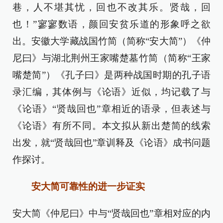
巷，人不堪其忧，回也不改其乐。贤哉，回
也！”寥寥数语，颜回安贫乐道的形象呼之欲
出。安徽大学藏战国竹简（简称“安大简”）《仲
尼曰》与湖北荆州王家嘴楚墓竹简（简称“王家
嘴楚简”）《孔子曰》是两种战国时期的孔子语
录汇编，其体例与《论语》近似，均记载了与
《论语》“贤哉回也”章相近的语录，但表述与
《论语》有所不同。本文拟从新出楚简的线索
出发，就“贤哉回也”章训释及《论语》成书问题
作探讨。
安大简可靠性的进一步证实
安大简《仲尼曰》中与“贤哉回也”章相对应的内