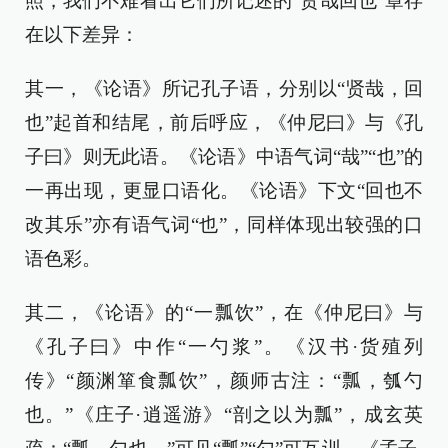
照，我们不难看出它们所记述的“贤哉回也”章存
在以下差异：
其一，《论语》所记孔子语，分别以“贤哉，回
也”起首和结尾，前后呼应，《仲尼曰》与《孔
子曰》则无此语。《论语》中语气词“哉”“也”的
一再出现，更显口语化。《论语》下文“回也不
改其乐”亦有语气词“也”，同样体现出较强的口
语色彩。
其二，《论语》的“一瓢饮”，在《仲尼曰》与
《孔子曰》中作“一勺浆”。《汉书·货殖列
传》“颜渊箪食瓢饮”，颜师古注：“瓢，瓠勺
也。”《庄子·逍遥游》“剖之以为瓢”，成玄英