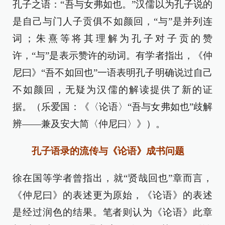
孔子之语：“吾与女弗如也。”汉儒以为孔子说的
是自己与门人子贡俱不如颜回，“与”是并列连
词；朱熹等将其理解为孔子对子贡的赞
许，“与”是表示赞许的动词。有学者指出，《仲
尼曰》“吾不如回也”一语表明孔子明确说过自己
不如颜回，无疑为汉儒的解读提供了新的证
据。（乐爱国：《〈论语〉“吾与女弗如也”歧解
辨——兼及安大简〈仲尼曰〉》）。
孔子语录的流传与《论语》成书问题
徐在国等学者曾指出，就“贤哉回也”章而言，
《仲尼曰》的表述更为原始，《论语》的表述
是经过润色的结果。笔者则认为《论语》此章