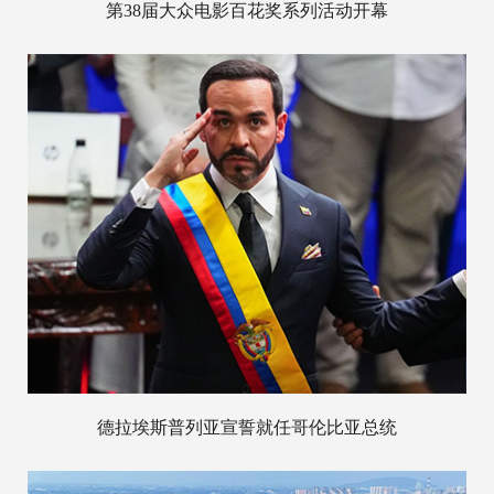
第38届大众电影百花奖系列活动开幕
德拉埃斯普列亚宣誓就任哥伦比亚总统