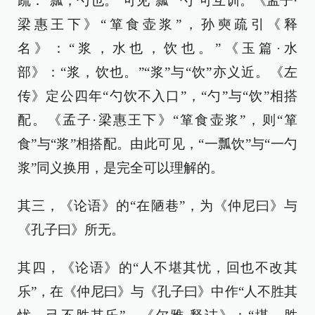
疏：“瓢，勺也。”可见“瓢”“勺”可互训。《孟子·
梁惠王下》“箪食壶浆”，孙奭疏引《释
名》：“浆，水也，饮也。”《玉篇·水
部》：“浆，饮也。”“浆”与“饮”亦义近。《左
传》定公四年“勺饮不入口”，“勺”与“饮”相搭
配。《孟子·梁惠王下》“箪食壶浆”，则“箪
食”与“浆”相搭配。由此可见，“一瓢饮”与“一勺
浆”同义换用，是完全可以理解的。
其三，《论语》的“在陋巷”，为《仲尼曰》与
《孔子曰》所无。
其四，《论语》的“人不堪其忧，回也不改其
乐”，在《仲尼曰》与《孔子曰》中作“人不胜其