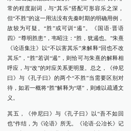
常的程度副词，与“其乐”搭配可形容乐之深，
但“不胜”的这一用法没有先秦时期的明确用例，
故较为可疑。“胜”或可训“遏”。《国语·晋语
四》“尊明胜患”，韦昭注：“胜，犹遏也。”朱熹
《论语集注》以“不以害其乐”来解释“回也不改
其乐”，“胜”若训“遏”，则恰可与朱熹的解释相
呼应，与“改”的对应关系更明显。总之，《仲尼
曰》与《孔子曰》的两个“不胜”当需要区别对
待，如若一概将“胜”解释为“堪”，则难以疏通文
义。
其五，《仲尼曰》与《孔子曰》以“吾不如回
也”作结，为《论语》所无。《论语·公冶长》记