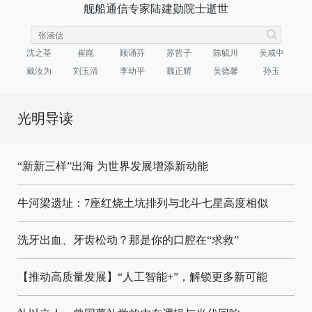
舰船通信专家陆建勋院士逝世
沈之荃
崔崑
顾诵芬
苏哲子
陈毓川
吴咸中
戴汝为
刘玉清
李幼平
魏正耀
吴德馨
孙玉
光明导读
“新新三样”出海 为世界发展增添新动能
牛河梁遗址：7座红烧土坑排列与北斗七星高度相似
洗牙出血、牙齿松动？那是你的口腔在“求救”
【推动高质量发展】“人工智能+”，解锁更多新可能