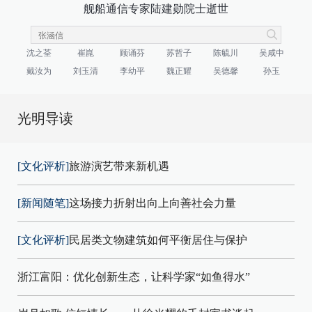
舰船通信专家陆建勋院士逝世
沈之荃
崔崑
顾诵芬
苏哲子
陈毓川
吴咸中
戴汝为
刘玉清
李幼平
魏正耀
吴德馨
孙玉
光明导读
[文化评析]
旅游演艺带来新机遇
[新闻随笔]
这场接力折射出向上向善社会力量
[文化评析]
民居类文物建筑如何平衡居住与保护
浙江富阳：优化创新生态，让科学家“如鱼得水”