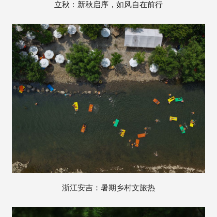
立秋：新秋启序，如风自在前行
浙江安吉：暑期乡村文旅热