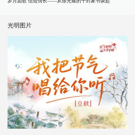
岁月如歌 信短情长——从徐光耀的千封家书谈起
光明图片