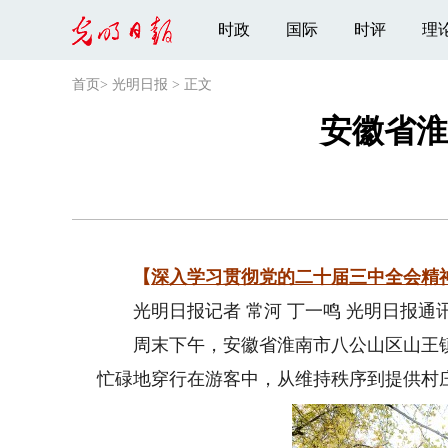
时政
国际
时评
理
首页
>
光明日报
>
正文
安徽省淮
【
深入学习贯彻党的二十届三中全会精
光明日报记者 常河 丁一鸣 光明日报通讯
周末下午，安徽省淮南市八公山区山王镇
忙碌地穿行在游客中，从维持秩序到提供村