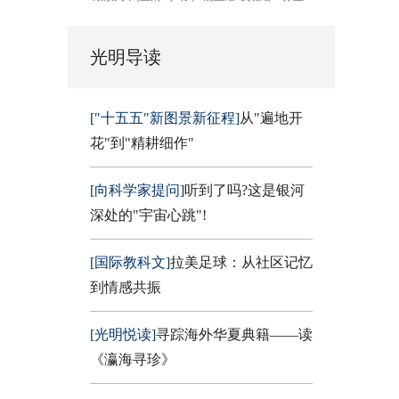
光明导读
["十五五"新图景新征程]
从"遍地开
花"到"精耕细作"
[向科学家提问]
听到了吗?这是银河
深处的"宇宙心跳"!
[国际教科文]
拉美足球：从社区记忆
到情感共振
[光明悦读]
寻踪海外华夏典籍——读
《瀛海寻珍》