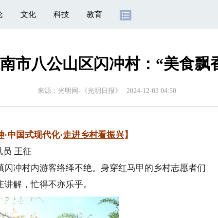
论
文化
科技
教育
南市八公山区闪冲村：“美食飘
来源：
光明网-《光明日报》
2024-12-03 04:50
神
·中国式现代化·
走进乡村看振兴
】
员 王征
闪冲村内游客络绎不绝。身穿红马甲的乡村志愿者们
庄讲解，忙得不亦乐乎。