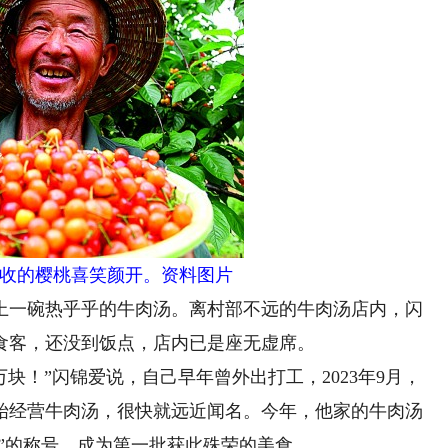
收的樱桃喜笑颜开。资料图片
一碗热乎乎的牛肉汤。离村部不远的牛肉汤店内，闪
食客，还没到饭点，店内已是座无虚席。
！”闪锦爱说，自己早年曾外出打工，2023年9月，
始经营牛肉汤，很快就远近闻名。今年，他家的牛肉汤
吃”的称号，成为第一批获此殊荣的美食。