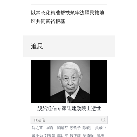
以常态化精准帮扶筑牢边疆民族地
区共同富裕根基
追思
舰船通信专家陆建勋院士逝世
沈之荃
崔崑
顾诵芬
苏哲子
陈毓川
吴咸中
戴汝为
刘玉清
李幼平
魏正耀
吴德馨
孙玉