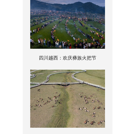
四川越西：欢庆彝族火把节