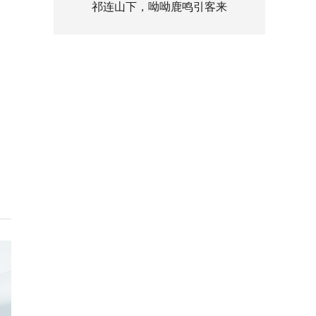
祁连山下，呦呦鹿鸣引客来