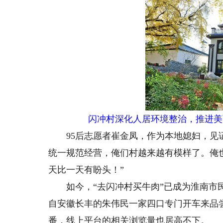
闪冲村深化人居环境整治，推进美
95后志愿者崔金凤，作为本地媳妇，见证
统一规范经营，俺们村越来越有模样了。俺
天比一天有盼头！”
如今，“去闪冲村买牛肉”已成为淮南市民
自安徽长丰的朱伟民一家四口专门开车来品
番，线上平台的相关浏览量也居高不下。