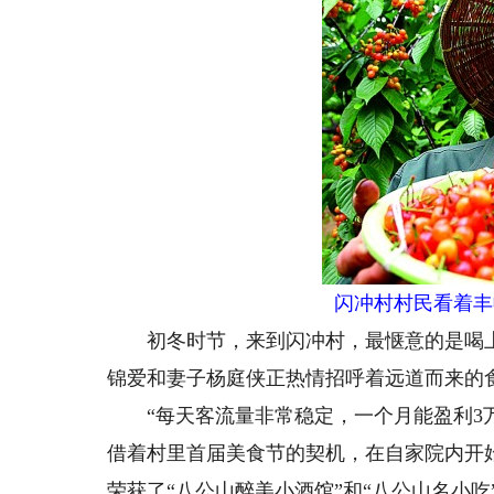
闪冲村村民看着丰
初冬时节，来到闪冲村，最惬意的是喝上
锦爱和妻子杨庭侠正热情招呼着远道而来的
“每天客流量非常稳定，一个月能盈利3万块
借着村里首届美食节的契机，在自家院内开
荣获了“八公山醉美小酒馆”和“八公山名小